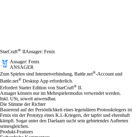
®
StarCraft
II
Ansager: Fenix
Ansager: Fenix
ANSAGER
Preis
Available actions
®
Zum Spielen sind Internetverbindung, Battle.net
-Account und
®
Battle.net
Desktop App erforderlich.
®
Erfordert Starter Edition von StarCraft
II.
Ansager können nur im Mehrspielermodus verwendet werden.
Inkl. USt, soweit anwendbar.
Die Stimme der Richter
Basierend auf der Persönlichkeit eines legendären Protosskriegers ist
Fenix ein der Prototyp eines K.I.-Kriegers, der tapfer und ehrenhaft
kämpft. Sogar unter den Daelaam sucht sein gebietendes Auftreten
seinesgleichen.
Produkt-Features