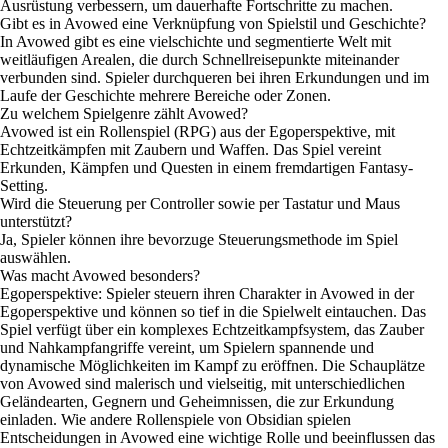
Ausrüstung verbessern, um dauerhafte Fortschritte zu machen.
Gibt es in Avowed eine Verknüpfung von Spielstil und Geschichte?
In Avowed gibt es eine vielschichte und segmentierte Welt mit
weitläufigen Arealen, die durch Schnellreisepunkte miteinander
verbunden sind. Spieler durchqueren bei ihren Erkundungen und im
Laufe der Geschichte mehrere Bereiche oder Zonen.
Zu welchem Spielgenre zählt Avowed?
Avowed ist ein Rollenspiel (RPG) aus der Egoperspektive, mit
Echtzeitkämpfen mit Zaubern und Waffen. Das Spiel vereint
Erkunden, Kämpfen und Questen in einem fremdartigen Fantasy-
Setting.
Wird die Steuerung per Controller sowie per Tastatur und Maus
unterstützt?
Ja, Spieler können ihre bevorzuge Steuerungsmethode im Spiel
auswählen.
Was macht Avowed besonders?
Egoperspektive: Spieler steuern ihren Charakter in Avowed in der
Egoperspektive und können so tief in die Spielwelt eintauchen. Das
Spiel verfügt über ein komplexes Echtzeitkampfsystem, das Zauber
und Nahkampfangriffe vereint, um Spielern spannende und
dynamische Möglichkeiten im Kampf zu eröffnen. Die Schauplätze
von Avowed sind malerisch und vielseitig, mit unterschiedlichen
Geländearten, Gegnern und Geheimnissen, die zur Erkundung
einladen. Wie andere Rollenspiele von Obsidian spielen
Entscheidungen in Avowed eine wichtige Rolle und beeinflussen das