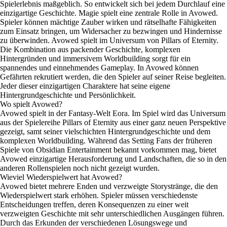
Spielerlebnis maßgeblich. So entwickelt sich bei jedem Durchlauf eine
einzigartige Geschichte. Magie spielt eine zentrale Rolle in Avowed.
Spieler können mächtige Zauber wirken und rätselhafte Fähigkeiten
zum Einsatz bringen, um Widersacher zu bezwingen und Hindernisse
zu überwinden. Avowed spielt im Universum von Pillars of Eternity.
Die Kombination aus packender Geschichte, komplexen
Hintergründen und immersivem Worldbuilding sorgt für ein
spannendes und einnehmendes Gameplay. In Avowed können
Gefährten rekrutiert werden, die den Spieler auf seiner Reise begleiten.
Jeder dieser einzigartigen Charaktere hat seine eigene
Hintergrundgeschichte und Persönlichkeit.
Wo spielt Avowed?
Avowed spielt in der Fantasy-Welt Eora. Im Spiel wird das Universum
aus der Spielereihe Pillars of Eternity aus einer ganz neuen Perspektive
gezeigt, samt seiner vielschichten Hintergrundgeschichte und dem
komplexen Worldbuilding. Während das Setting Fans der früheren
Spiele von Obsidian Entertainment bekannt vorkommen mag, bietet
Avowed einzigartige Herausforderung und Landschaften, die so in den
anderen Rollenspielen noch nicht gezeigt wurden.
Wieviel Wiederspielwert hat Avowed?
Avowed bietet mehrere Enden und verzweigte Storystränge, die den
Wiederspielwert stark erhöhen. Spieler müssen verschiedenste
Entscheidungen treffen, deren Konsequenzen zu einer weit
verzweigten Geschichte mit sehr unterschiedlichen Ausgängen führen.
Durch das Erkunden der verschiedenen Lösungswege und