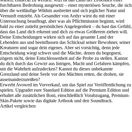
furchtbaren Bedrohung ausgesetzt – einer mysteriösen Seuche, die sich
über die weitläufige Wildnis ausbreitet und sich jeglicher Natur und
Vernunft entzieht. Als Gesandter von Aedyr wirst du mit einer
Untersuchung beauftragt, aber was als Pflichtmission beginnt, wird
bald zu einer zutiefst persönlichen Angelegenheit – du hast das Gefühl,
dass das Land dich erkennt und dich zu etwas Größerem ziehen will.
Deine Entscheidungen wirken sich auf das gesamte Land der
Lebenden aus und beeinflussen das Schicksal seiner Bewohner, seiner
Kreaturen und sogar dein eigenes. Aber sei vorsichtig, denn jede
Entscheidung wiegt schwer und die Mächte, denen du begegnest,
zögern nicht, deine Entschlossenheit auf die Probe zu stellen. Kannst
du dich durch das Gewirr aus Intrigen, Macht und Gefahren kämpfen,
um die Wahrheit aufzudecken? Kannst du dieses unbekannte
Grenzland und deine Seele vor den Mächten retten, die drohen, sie
auseinanderzureißen?
Erwerbt Avowed im Vorverkauf, um das Spiel zur Veröffentlichung zu
spielen. Upgradet eure Standard Edition auf die Premium Edition und
erhaltet alle zusätzlichen Boni, einschließlich Vorabzugang, Premium-
Skin-Pakete sowie das digitale Artbook und den Soundtrack.
Artikel vergleichen