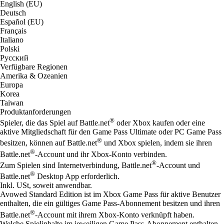
English (EU)
Deutsch
Español (EU)
Français
Italiano
Polski
Русский
Verfügbare Regionen
Amerika & Ozeanien
Europa
Korea
Taiwan
Produktanforderungen
®
Spieler, die das Spiel auf Battle.net
oder Xbox kaufen oder eine
aktive Mitgliedschaft für den Game Pass Ultimate oder PC Game Pass
®
besitzen, können auf Battle.net
und Xbox spielen, indem sie ihren
®
Battle.net
-Account und ihr Xbox-Konto verbinden.
®
Zum Spielen sind Internetverbindung, Battle.net
-Account und
®
Battle.net
Desktop App erforderlich.
Inkl. USt, soweit anwendbar.
Avowed Standard Edition ist im Xbox Game Pass für aktive Benutzer
enthalten, die ein gültiges Game Pass-Abonnement besitzen und ihren
®
Battle.net
-Account mit ihrem Xbox-Konto verknüpft haben.
Welche Spielinhalte im jeweiligen Game Pass-Abonnement enthalten