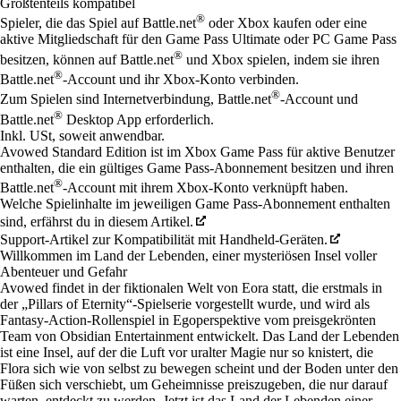
Größtenteils kompatibel
®
Spieler, die das Spiel auf Battle.net
oder Xbox kaufen oder eine
aktive Mitgliedschaft für den Game Pass Ultimate oder PC Game Pass
®
besitzen, können auf Battle.net
und Xbox spielen, indem sie ihren
®
Battle.net
-Account und ihr Xbox-Konto verbinden.
®
Zum Spielen sind Internetverbindung, Battle.net
-Account und
®
Battle.net
Desktop App erforderlich.
Inkl. USt, soweit anwendbar.
Avowed Standard Edition ist im Xbox Game Pass für aktive Benutzer
enthalten, die ein gültiges Game Pass-Abonnement besitzen und ihren
®
Battle.net
-Account mit ihrem Xbox-Konto verknüpft haben.
Welche Spielinhalte im jeweiligen Game Pass-Abonnement enthalten
sind, erfährst du in diesem Artikel.
Support-Artikel zur Kompatibilität mit Handheld-Geräten.
Willkommen im Land der Lebenden, einer mysteriösen Insel voller
Abenteuer und Gefahr
Avowed findet in der fiktionalen Welt von Eora statt, die erstmals in
der „Pillars of Eternity“-Spielserie vorgestellt wurde, und wird als
Fantasy-Action-Rollenspiel in Egoperspektive vom preisgekrönten
Team von Obsidian Entertainment entwickelt. Das Land der Lebenden
ist eine Insel, auf der die Luft vor uralter Magie nur so knistert, die
Flora sich wie von selbst zu bewegen scheint und der Boden unter den
Füßen sich verschiebt, um Geheimnisse preiszugeben, die nur darauf
warten, entdeckt zu werden. Jetzt ist das Land der Lebenden einer