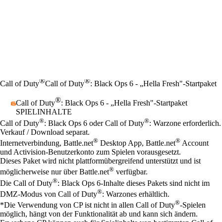
®
®
Call of Duty
Call of Duty
: Black Ops 6 - „Hella Fresh"-Startpaket
®
Call of Duty
: Black Ops 6 - „Hella Fresh"-Startpaket
SPIELINHALTE
Preis
Available actions
®
®
Call of Duty
: Black Ops 6 oder Call of Duty
: Warzone erforderlich.
Verkauf / Download separat.
®
®
Internetverbindung, Battle.net
Desktop App, Battle.net
Account
und Activision-Benutzerkonto zum Spielen vorausgesetzt.
Dieses Paket wird nicht plattformübergreifend unterstützt und ist
®
möglicherweise nur über Battle.net
verfügbar.
®
Die Call of Duty
: Black Ops 6-Inhalte dieses Pakets sind nicht im
®
DMZ-Modus von Call of Duty
: Warzones erhältlich.
®
*Die Verwendung von CP ist nicht in allen Call of Duty
-Spielen
möglich, hängt von der Funktionalität ab und kann sich ändern.