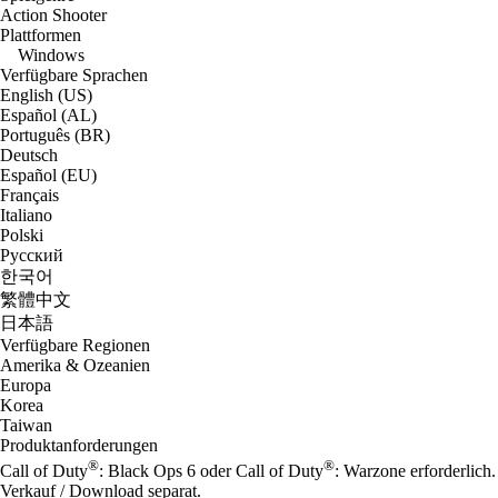
Action Shooter
Plattformen
Windows
Verfügbare Sprachen
English (US)
Español (AL)
Português (BR)
Deutsch
Español (EU)
Français
Italiano
Polski
Русский
한국어
繁體中文
日本語
Verfügbare Regionen
Amerika & Ozeanien
Europa
Korea
Taiwan
Produktanforderungen
®
®
Call of Duty
: Black Ops 6 oder Call of Duty
: Warzone erforderlich.
Verkauf / Download separat.