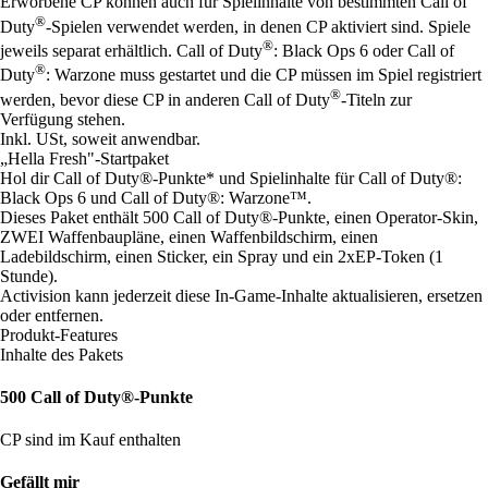
Erworbene CP können auch für Spielinhalte von bestimmten Call of
®
Duty
-Spielen verwendet werden, in denen CP aktiviert sind. Spiele
®
jeweils separat erhältlich. Call of Duty
: Black Ops 6 oder Call of
®
Duty
: Warzone muss gestartet und die CP müssen im Spiel registriert
®
werden, bevor diese CP in anderen Call of Duty
-Titeln zur
Verfügung stehen.
Inkl. USt, soweit anwendbar.
„Hella Fresh"-Startpaket
Hol dir Call of Duty®-Punkte* und Spielinhalte für Call of Duty®:
Black Ops 6 und Call of Duty®: Warzone™.
Dieses Paket enthält 500 Call of Duty®-Punkte, einen Operator-Skin,
ZWEI Waffenbaupläne, einen Waffenbildschirm, einen
Ladebildschirm, einen Sticker, ein Spray und ein 2xEP-Token (1
Stunde).
Activision kann jederzeit diese In-Game-Inhalte aktualisieren, ersetzen
oder entfernen.
Produkt-Features
Inhalte des Pakets
500 Call of Duty®-Punkte
CP sind im Kauf enthalten
Gefällt mir