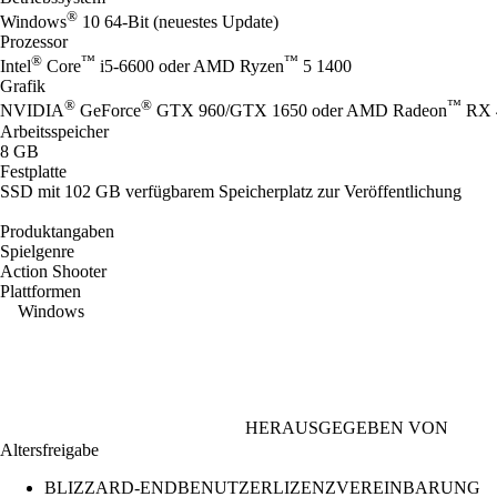
®
Windows
10 64-Bit (neuestes Update)
Prozessor
®
™
™
Intel
Core
i5-6600 oder AMD Ryzen
5 1400
Grafik
®
®
™
NVIDIA
GeForce
GTX 960/GTX 1650 oder AMD Radeon
RX 
Arbeitsspeicher
8 GB
Festplatte
SSD mit 102 GB verfügbarem Speicherplatz zur Veröffentlichung
Produktangaben
Spielgenre
Action Shooter
Plattformen
Windows
HERAUSGEGEBEN VON
Altersfreigabe
BLIZZARD-ENDBENUTZERLIZENZVEREINBARUNG