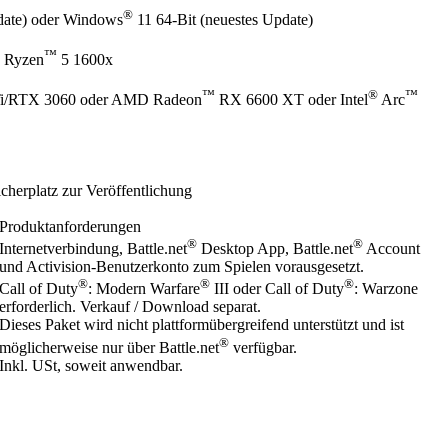
®
date) oder Windows
11 64-Bit (neuestes Update)
™
 Ryzen
5 1600x
™
®
™
i/RTX 3060 oder AMD Radeon
RX 6600 XT oder Intel
Arc
herplatz zur Veröffentlichung
Produktanforderungen
®
®
Internetverbindung, Battle.net
Desktop App, Battle.net
Account
und Activision-Benutzerkonto zum Spielen vorausgesetzt.
®
®
®
Call of Duty
: Modern Warfare
III oder Call of Duty
: Warzone
erforderlich. Verkauf / Download separat.
Dieses Paket wird nicht plattformübergreifend unterstützt und ist
®
möglicherweise nur über Battle.net
verfügbar.
Inkl. USt, soweit anwendbar.