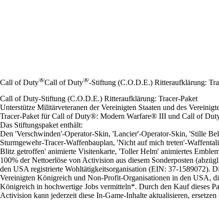
®
®
Call of Duty
Call of Duty
-Stiftung (C.O.D.E.) Ritteraufklärung: Tr
Call of Duty-Stiftung (C.O.D.E.) Ritteraufklärung: Tracer-Paket
Unterstütze Militärveteranen der Vereinigten Staaten und des Vereinig
Tracer-Paket für Call of Duty®: Modern Warfare® III und Call of Du
Das Stiftungspaket enthält:
Den 'Verschwinden'-Operator-Skin, 'Lancier'-Operator-Skin, 'Stille B
Sturmgewehr-Tracer-Waffenbauplan, 'Nicht auf mich treten'-Waffenta
Blitz getroffen' animierte Visitenkarte, 'Toller Helm' animiertes Em
100% der Nettoerlöse von Activision aus diesem Sonderposten (abzügli
den USA registrierte Wohltätigkeitsorganisation (EIN: 37-1589072). Die
Vereinigten Königreich und Non-Profit-Organisationen in den USA, di
Königreich in hochwertige Jobs vermitteln*. Durch den Kauf dieses Pake
Activision kann jederzeit diese In-Game-Inhalte aktualisieren, ersetzen