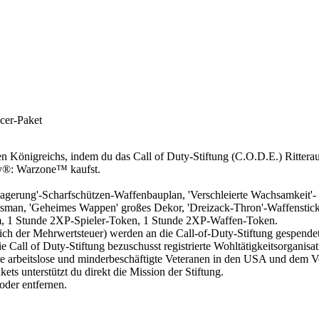
acer-Paket
ten Königreichs, indem du das Call of Duty-Stiftung (C.O.D.E.) Rittera
ty®: Warzone™ kaufst.
elagerung'-Scharfschützen-Waffenbauplan, 'Verschleierte Wachsamkeit'-
lisman, 'Geheimes Wappen' großes Dekor, 'Dreizack-Thron'-Waffenstic
blem, 1 Stunde 2XP-Spieler-Token, 1 Stunde 2XP-Waffen-Token.
ch der Mehrwertsteuer) werden an die Call-of-Duty-Stiftung gespendet 
 Call of Duty-Stiftung bezuschusst registrierte Wohltätigkeitsorganisa
e arbeitslose und minderbeschäftigte Veteranen in den USA und dem V
ts unterstützt du direkt die Mission der Stiftung.
 oder entfernen.