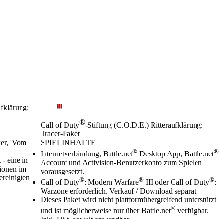
ufklärung:
®
Call of Duty
-Stiftung (C.O.D.E.) Ritteraufklärung:
Tracer-Paket
ker, 'Vom
SPIELINHALTE
Preis
Available actions
®
®
Internetverbindung, Battle.net
Desktop App, Battle.net
- eine in
Account und Activision-Benutzerkonto zum Spielen
tionen im
vorausgesetzt.
ereinigten
®
®
®
Call of Duty
: Modern Warfare
III oder Call of Duty
:
Warzone erforderlich. Verkauf / Download separat.
Dieses Paket wird nicht plattformübergreifend unterstützt
®
und ist möglicherweise nur über Battle.net
verfügbar.