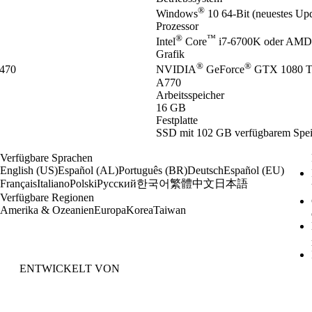
®
Windows
10 64-Bit (neuestes Up
Prozessor
®
™
Intel
Core
i7-6700K oder AMD
Grafik
®
®
470
NVIDIA
GeForce
GTX 1080 T
A770
Arbeitsspeicher
16 GB
Festplatte
SSD mit 102 GB verfügbarem Speic
Verfügbare Sprachen
English (US)
Español (AL)
Português (BR)
Deutsch
Español (EU)
한국어
繁體中文
日本語
Français
Italiano
Polski
Русский
Verfügbare Regionen
Amerika & Ozeanien
Europa
Korea
Taiwan
ENTWICKELT VON