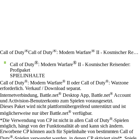
®
®
®
Call of Duty
Call of Duty
: Modern Warfare
II - Kosmischer Reisender: Profipaket
®
®
Call of Duty
: Modern Warfare
II - Kosmischer Reisender:
Profipaket
SPIELINHALTE
Preis
Available actions
®
®
®
Call of Duty
: Modern Warfare
II oder Call of Duty
: Warzone
erforderlich. Verkauf / Download separat.
®
®
Internetverbindung, Battle.net
Desktop App, Battle.net
Account
und Activision-Benutzerkonto zum Spielen vorausgesetzt.
Dieses Paket wird nicht plattformübergreifend unterstützt und ist
®
möglicherweise nur über Battle.net
verfügbar.
®
*Die Verwendung von CP ist nicht in allen Call of Duty
-Spielen
möglich, hängt von der Funktionalität ab und kann sich ändern.
Erworbene CP können auch für Spielinhalte von bestimmten Call of
®
Duty
-Spielen verwendet werden, in denen CP aktiviert sind*. Spiele