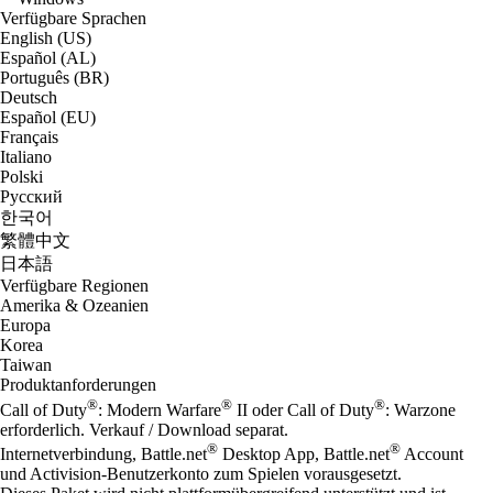
Verfügbare Sprachen
English (US)
Español (AL)
Português (BR)
Deutsch
Español (EU)
Français
Italiano
Polski
Русский
한국어
繁體中文
日本語
Verfügbare Regionen
Amerika & Ozeanien
Europa
Korea
Taiwan
Produktanforderungen
®
®
®
Call of Duty
: Modern Warfare
II oder Call of Duty
: Warzone
erforderlich. Verkauf / Download separat.
®
®
Internetverbindung, Battle.net
Desktop App, Battle.net
Account
und Activision-Benutzerkonto zum Spielen vorausgesetzt.