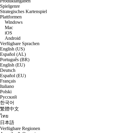
Produktangaben
Spielgenre
Strategisches Kartenspiel
Plattformen
Windows
Mac
iOS
Android
Verfügbare Sprachen
English (US)
Español (AL)
Português (BR)
English (EU)
Deutsch
Español (EU)
Français
Italiano
Polski
Русский
한국어
繁體中文
ไทย
日本語
Verfügbare Regionen