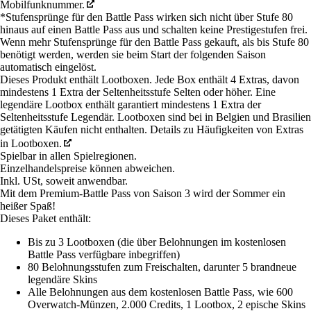
Mobilfunknummer.
*Stufensprünge für den Battle Pass wirken sich nicht über Stufe 80
hinaus auf einen Battle Pass aus und schalten keine Prestigestufen frei.
Wenn mehr Stufensprünge für den Battle Pass gekauft, als bis Stufe 80
benötigt werden, werden sie beim Start der folgenden Saison
automatisch eingelöst.
Dieses Produkt enthält Lootboxen. Jede Box enthält 4 Extras, davon
mindestens 1 Extra der Seltenheitsstufe Selten oder höher. Eine
legendäre Lootbox enthält garantiert mindestens 1 Extra der
Seltenheitsstufe Legendär. Lootboxen sind bei in Belgien und Brasilien
getätigten Käufen nicht enthalten. Details zu Häufigkeiten von Extras
in Lootboxen.
Spielbar in allen Spielregionen.
Einzelhandelspreise können abweichen.
Inkl. USt, soweit anwendbar.
Mit dem Premium-Battle Pass von Saison 3 wird der Sommer ein
heißer Spaß!
Dieses Paket enthält:
Bis zu 3 Lootboxen (die über Belohnungen im kostenlosen
Battle Pass verfügbare inbegriffen)
80 Belohnungsstufen zum Freischalten, darunter 5 brandneue
legendäre Skins
Alle Belohnungen aus dem kostenlosen Battle Pass, wie 600
Overwatch-Münzen, 2.000 Credits, 1 Lootbox, 2 epische Skins