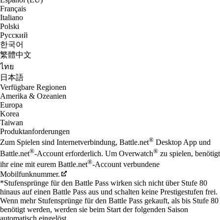
Français
Italiano
Polski
Русский
한국어
繁體中文
ไทย
日本語
Verfügbare Regionen
Amerika & Ozeanien
Europa
Korea
Taiwan
Produktanforderungen
®
Zum Spielen sind Internetverbindung, Battle.net
Desktop App und
®
®
Battle.net
-Account erforderlich. Um Overwatch
zu spielen, benötigt
®
ihr eine mit eurem Battle.net
-Account verbundene
Mobilfunknummer.
*Stufensprünge für den Battle Pass wirken sich nicht über Stufe 80
hinaus auf einen Battle Pass aus und schalten keine Prestigestufen frei.
Wenn mehr Stufensprünge für den Battle Pass gekauft, als bis Stufe 80
benötigt werden, werden sie beim Start der folgenden Saison
automatisch eingelöst.