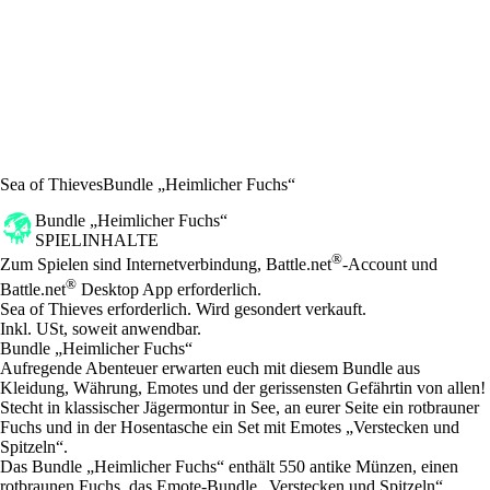
Sea of Thieves
Bundle „Heimlicher Fuchs“
Bundle „Heimlicher Fuchs“
SPIELINHALTE
Preis
Available actions
®
Zum Spielen sind Internetverbindung, Battle.net
-Account und
®
Battle.net
Desktop App erforderlich.
Sea of Thieves erforderlich. Wird gesondert verkauft.
Inkl. USt, soweit anwendbar.
Bundle „Heimlicher Fuchs“
Aufregende Abenteuer erwarten euch mit diesem Bundle aus
Kleidung, Währung, Emotes und der gerissensten Gefährtin von allen!
Stecht in klassischer Jägermontur in See, an eurer Seite ein rotbrauner
Fuchs und in der Hosentasche ein Set mit Emotes „Verstecken und
Spitzeln“.
Das Bundle „Heimlicher Fuchs“ enthält 550 antike Münzen, einen
rotbraunen Fuchs, das Emote-Bundle „Verstecken und Spitzeln“,