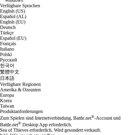
Windows
Verfügbare Sprachen
English (US)
Español (AL)
English (EU)
Deutsch
Türkçe
Español (EU)
Français
Italiano
Polski
Русский
한국어
繁體中文
日本語
Verfügbare Regionen
Amerika & Ozeanien
Europa
Korea
Taiwan
Produktanforderungen
®
Zum Spielen sind Internetverbindung, Battle.net
-Account und
®
Battle.net
Desktop App erforderlich.
Sea of Thieves erforderlich. Wird gesondert verkauft.