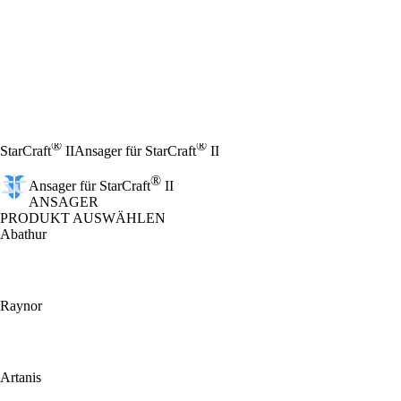
®
®
StarCraft
II
Ansager für StarCraft
II
®
Ansager für StarCraft
II
ANSAGER
PRODUKT AUSWÄHLEN
Abathur
Raynor
Artanis