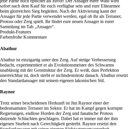
jede Partie noch epischer als zuvor! Der Ansager eurer Wahl wird
sofort nach dem Kauf für euch verfügbar sein und eure Elitearmee
beim glorreichen Sieg begleiten. Nach der Aktivierung kann der
Ansager für jede Partie verwendet werden, egal ob ihr als Terraner,
Protoss oder Zerg spielt. Ihr findet eure neuen Ansager in eurer
Sammlung im Tab „Ansager“.
Produkt-Features
Farbenfrohe Kommentare
Abathur
Abathur ist einzigartig unter den Zerg. Auf stetige Verbesserung
bedacht, experimentiert er als Evolutionsmeister des Schwarms
unablässig mit der Genstruktur der Zerg. Er weiß, dass Perfektion
unerreichbar ist, doch strebt er nichtsdestotrotz danach. Abathur ersetzt
den Standardansager mit seinem eigenen lakonischen Stil.
Raynor
Trotz seiner bescheidenen Herkunft ist Jim Raynor einer der
bedeutsamsten Terraner im Sektor. Er hat im Kampf gegen korrupte
Regierungen, endlose Horden der Zerg und fanatische Protoss
dutzende Schlachten geschlagen. Dabei hat er immer mit der ihm
eigenen Sturheit nach Gerechtigkeit gestrebt. Raynor ersetzt den
Standardansager mit seiner eigenen Südstaatenverwegenheit.