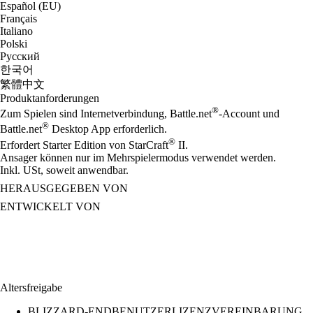
Español (EU)
Français
Italiano
Polski
Русский
한국어
繁體中文
Produktanforderungen
®
Zum Spielen sind Internetverbindung, Battle.net
-Account und
®
Battle.net
Desktop App erforderlich.
®
Erfordert Starter Edition von StarCraft
II.
Ansager können nur im Mehrspielermodus verwendet werden.
Inkl. USt, soweit anwendbar.
HERAUSGEGEBEN VON
ENTWICKELT VON
Altersfreigabe
BLIZZARD-ENDBENUTZERLIZENZVEREINBARUNG