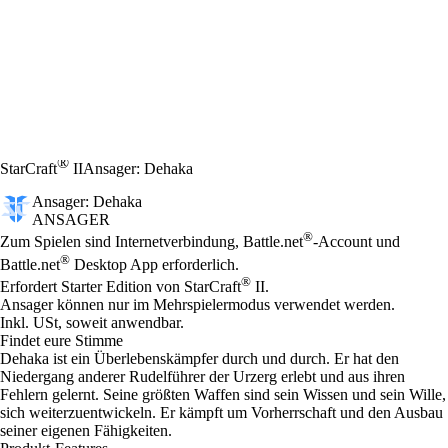
®
StarCraft
II
Ansager: Dehaka
Ansager: Dehaka
ANSAGER
Preis
Available actions
®
Zum Spielen sind Internetverbindung, Battle.net
-Account und
®
Battle.net
Desktop App erforderlich.
®
Erfordert Starter Edition von StarCraft
II.
Ansager können nur im Mehrspielermodus verwendet werden.
Inkl. USt, soweit anwendbar.
Findet eure Stimme
Dehaka ist ein Überlebenskämpfer durch und durch. Er hat den
Niedergang anderer Rudelführer der Urzerg erlebt und aus ihren
Fehlern gelernt. Seine größten Waffen sind sein Wissen und sein Wille,
sich weiterzuentwickeln. Er kämpft um Vorherrschaft und den Ausbau
seiner eigenen Fähigkeiten.