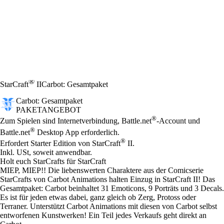
®
StarCraft
II
Carbot: Gesamtpaket
Carbot: Gesamtpaket
PAKETANGEBOT
Preis
Available actions
®
Zum Spielen sind Internetverbindung, Battle.net
-Account und
®
Battle.net
Desktop App erforderlich.
®
Erfordert Starter Edition von StarCraft
II.
Inkl. USt, soweit anwendbar.
Holt euch StarCrafts für StarCraft
MIEP, MIEP!! Die liebenswerten Charaktere aus der Comicserie
StarCrafts von Carbot Animations halten Einzug in StarCraft II! Das
Gesamtpaket: Carbot beinhaltet 31 Emoticons, 9 Porträts und 3 Decals.
Es ist für jeden etwas dabei, ganz gleich ob Zerg, Protoss oder
Terraner. Unterstützt Carbot Animations mit diesen von Carbot selbst
entworfenen Kunstwerken! Ein Teil jedes Verkaufs geht direkt an