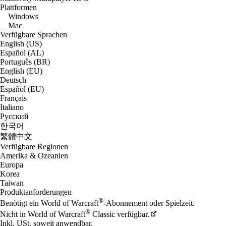
Plattformen
Windows
Mac
Verfügbare Sprachen
English (US)
Español (AL)
Português (BR)
English (EU)
Deutsch
Español (EU)
Français
Italiano
Русский
한국어
繁體中文
Verfügbare Regionen
Amerika & Ozeanien
Europa
Korea
Taiwan
Produktanforderungen
®
Benötigt ein World of Warcraft
-Abonnement oder Spielzeit.
®
Nicht in World of Warcraft
Classic verfügbar.
Inkl. USt, soweit anwendbar.