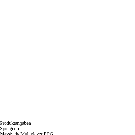
Produktangaben
Spielgenre
Massively Multiplayer RPG