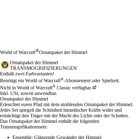
®
World of Warcraft
Ornatspaket der Himmel
Ornatspaket der Himmel
TRANSMOGRIFIZIERUNGEN
Product Notification
Enthält zwei Farbvarianten!
Preis
Available actions
®
Benötigt ein World of Warcraft
-Abonnement oder Spielzeit.
®
Nicht in World of Warcraft
Classic verfügbar.
Inkl. USt, soweit anwendbar.
Ornatspaket der Himmel
Erleuchtet euren Pfad mit dem strahlenden Ornatspaket der Himmel.
Jedes Set spiegelt die Schönheit himmlischer Kräfte wider und
ermächtigt den Träger mit der Macht des Lichts oder der Schatten.
Das Ornatspaket der Himmel enthält die folgenden
Transmogrifikationssets:
Ensemble: Glänzende Gewänder der Himmel