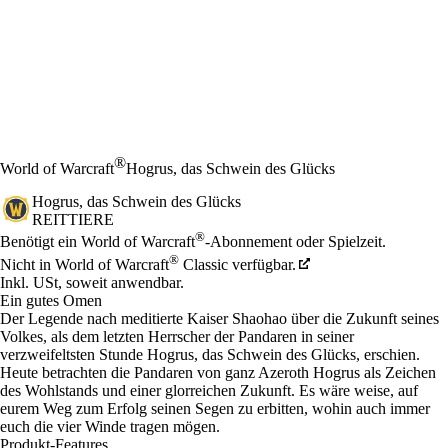
®
World of Warcraft
Hogrus, das Schwein des Glücks
Hogrus, das Schwein des Glücks
REITTIERE
Preis
Available actions
®
Benötigt ein World of Warcraft
-Abonnement oder Spielzeit.
®
Nicht in World of Warcraft
Classic verfügbar.
Inkl. USt, soweit anwendbar.
Ein gutes Omen
Der Legende nach meditierte Kaiser Shaohao über die Zukunft seines
Volkes, als dem letzten Herrscher der Pandaren in seiner
verzweifeltsten Stunde Hogrus, das Schwein des Glücks, erschien.
Heute betrachten die Pandaren von ganz Azeroth Hogrus als Zeichen
des Wohlstands und einer glorreichen Zukunft. Es wäre weise, auf
eurem Weg zum Erfolg seinen Segen zu erbitten, wohin auch immer
euch die vier Winde tragen mögen.
Produkt-Features