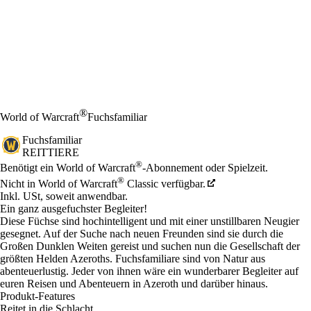
®
World of Warcraft
Fuchsfamiliar
Fuchsfamiliar
REITTIERE
Preis
Available actions
®
Benötigt ein World of Warcraft
-Abonnement oder Spielzeit.
®
Nicht in World of Warcraft
Classic verfügbar.
Inkl. USt, soweit anwendbar.
Ein ganz ausgefuchster Begleiter!
Diese Füchse sind hochintelligent und mit einer unstillbaren Neugier
gesegnet. Auf der Suche nach neuen Freunden sind sie durch die
Großen Dunklen Weiten gereist und suchen nun die Gesellschaft der
größten Helden Azeroths. Fuchsfamiliare sind von Natur aus
abenteuerlustig. Jeder von ihnen wäre ein wunderbarer Begleiter auf
euren Reisen und Abenteuern in Azeroth und darüber hinaus.
Produkt-Features
Reitet in die Schlacht