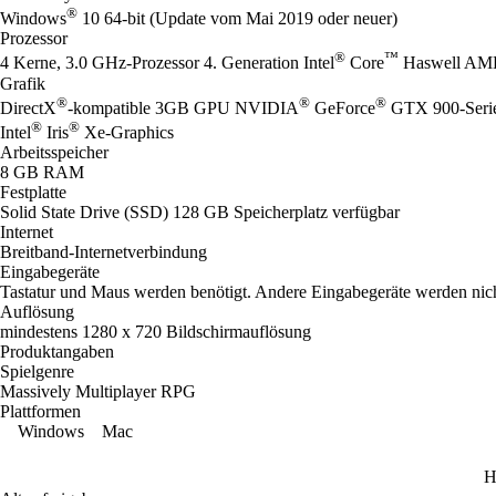
®
Windows
10 64-bit (Update vom Mai 2019 oder neuer)
Prozessor
®
™
4 Kerne, 3.0 GHz-Prozessor 4. Generation Intel
Core
Haswell AM
Grafik
®
®
®
DirectX
-kompatible 3GB GPU NVIDIA
GeForce
GTX 900-Serie
®
®
Intel
Iris
Xe-Graphics
Arbeitsspeicher
8 GB RAM
Festplatte
Solid State Drive (SSD) 128 GB Speicherplatz verfügbar
Internet
Breitband-Internetverbindung
Eingabegeräte
Tastatur und Maus werden benötigt. Andere Eingabegeräte werden nicht
Auflösung
mindestens 1280 x 720 Bildschirmauflösung
Produktangaben
Spielgenre
Massively Multiplayer RPG
Plattformen
Windows
Mac
H