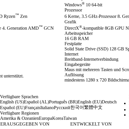
®
Windows
10 64-bit
Prozessor
™
D Ryzen
Zen
6 Kerne, 3.5 GHz-Prozessor 8. Gene
Grafik
™
®
 4. Generation AMD
GCN
DirectX
-kompatible 8GB GPU 
Arbeitsspeicher
16 GB RAM
Festplatte
Solid State Drive (SSD) 128 GB Sp
Internet
Breitband-Internetverbindung
Eingabegeräte
Maus mit mehreren Tasten und Scro
Auflösung
 unterstützt.
mindestens 1280 x 720 Bildschirm
Verfügbare Sprachen
English (US)
Español (AL)
Português (BR)
English (EU)
Deutsch
한국어
繁體中文
Español (EU)
Français
Italiano
Русский
Verfügbare Regionen
Amerika & Ozeanien
Europa
Korea
Taiwan
ERAUSGEGEBEN VON
ENTWICKELT VON