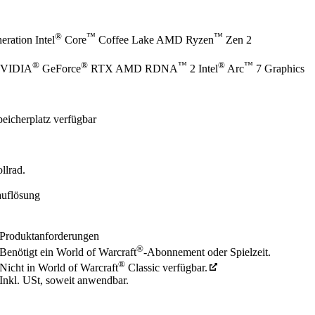
®
™
™
ration Intel
Core
Coffee Lake AMD Ryzen
Zen 2
®
®
™
®
™
NVIDIA
GeForce
RTX AMD RDNA
2 Intel
Arc
7 Graphics
eicherplatz verfügbar
llrad.
auflösung
Produktanforderungen
®
Benötigt ein World of Warcraft
-Abonnement oder Spielzeit.
®
Nicht in World of Warcraft
Classic verfügbar.
Inkl. USt, soweit anwendbar.