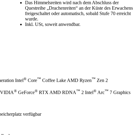
Das Himmelsreiten wird nach dem Abschluss der
Questreihe „Drachenreiten“ an der Küste des Erwachens
freigeschaltet oder automatisch, sobald Stufe 70 erreicht
wurde.
Inkl. USt, soweit anwendbar.
®
™
™
ration Intel
Core
Coffee Lake AMD Ryzen
Zen 2
®
®
™
®
™
NVIDIA
GeForce
RTX AMD RDNA
2 Intel
Arc
7 Graphics
eicherplatz verfügbar