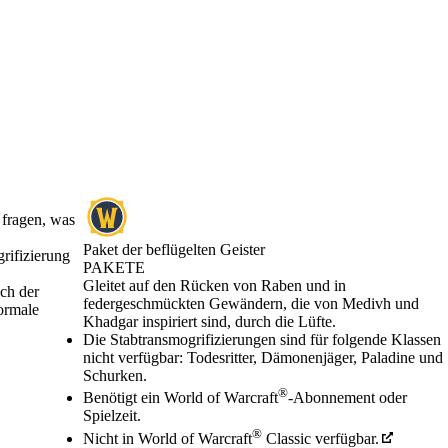
 fragen, was
Paket der beflügelten Geister
grifizierung
PAKETE
Product Notification
Gleitet auf den Rücken von Raben und in
ch der
federgeschmückten Gewändern, die von Medivh und
normale
Khadgar inspiriert sind, durch die Lüfte.
Preis
Available actions
Die Stabtransmogrifizierungen sind für folgende Klassen
nicht verfügbar: Todesritter, Dämonenjäger, Paladine und
Schurken.
®
Benötigt ein World of Warcraft
-Abonnement oder
Spielzeit.
®
Nicht in World of Warcraft
Classic verfügbar.