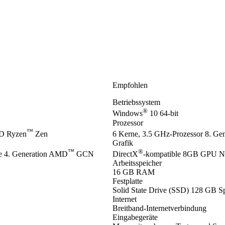
Empfohlen
Betriebssystem
®
Windows
10 64-bit
Prozessor
™
D Ryzen
Zen
6 Kerne, 3.5 GHz-Prozessor 8. Gene
Grafik
™
®
 4. Generation AMD
GCN
DirectX
-kompatible 8GB GPU 
Arbeitsspeicher
16 GB RAM
Festplatte
Solid State Drive (SSD) 128 GB Sp
Internet
Breitband-Internetverbindung
Eingabegeräte