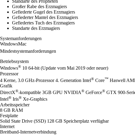
Standarte des Propheten
Großer Rabe des Erzmagiers
Gefiederte Gugel des Erzmagiers
Gefiederter Mantel des Erzmagiers
Gefiedertes Tuch des Erzmagiers
Standarte des Erzmagiers
Systemanforderungen
Windows
Mac
Mindestsystemanforderungen
Betriebssystem
®
Windows
10 64-bit (Update vom Mai 2019 oder neuer)
Prozessor
®
™
4 Kerne, 3.0 GHz-Prozessor 4. Generation Intel
Core
Haswell AM
Grafik
®
®
®
DirectX
-kompatible 3GB GPU NVIDIA
GeForce
GTX 900-Serie
®
®
Intel
Iris
Xe-Graphics
Arbeitsspeicher
8 GB RAM
Festplatte
Solid State Drive (SSD) 128 GB Speicherplatz verfügbar
Internet
Breitband-Internetverbindung