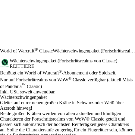
®
World of Warcraft
Classic
Wächterschwingenpaket (Fortschrittsrealms von Classic)
Wächterschwingenpaket (Fortschrittsrealms von Classic)
REITTIERE
Preis
Available actions
®
Benötigt ein World of Warcraft
-Abonnement oder Spielzeit.
®
Nur auf Fortschrittrealms von WoW
Classic verfügbar (aktuell Mists
™
of Pandaria
Classic)
Inkl. USt, soweit anwendbar.
Wächterschwingenpaket
Gleitet auf eurer neuen großen Krähe in Schwarz oder Weiß über
Azeroth hinweg!
Beide großen Krähen werden von allen aktuellen und künftigen
Charakteren der Fortschrittsrealms von WoW® Classic geteilt und
passen sich automatisch der höchsten Reitfertigkeit jedes Charakters
an. Sollte die Charakterstufe zu gering für ein Flugreittier sein, können