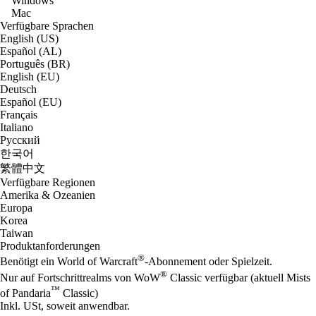
Windows
Mac
Verfügbare Sprachen
English (US)
Español (AL)
Português (BR)
English (EU)
Deutsch
Español (EU)
Français
Italiano
Русский
한국어
繁體中文
Verfügbare Regionen
Amerika & Ozeanien
Europa
Korea
Taiwan
Produktanforderungen
®
Benötigt ein World of Warcraft
-Abonnement oder Spielzeit.
®
Nur auf Fortschrittrealms von WoW
Classic verfügbar (aktuell Mists
™
of Pandaria
Classic)
Inkl. USt, soweit anwendbar.