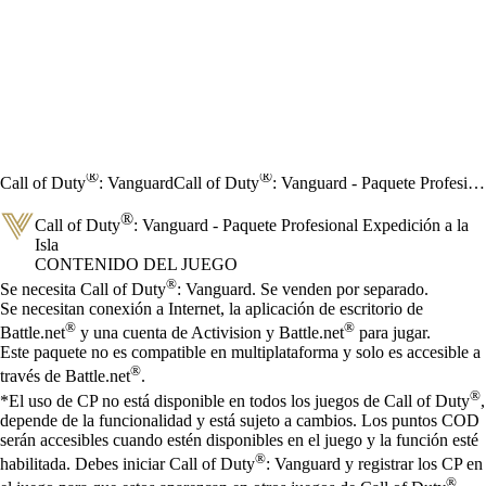
®
®
Call of Duty
: Vanguard
Call of Duty
: Vanguard - Paquete Profesional Expedición a la Isla
®
Call of Duty
: Vanguard - Paquete Profesional Expedición a la
Isla
CONTENIDO DEL JUEGO
Precio
Available actions
®
Se necesita Call of Duty
: Vanguard. Se venden por separado.
Se necesitan conexión a Internet, la aplicación de escritorio de
®
®
Battle.net
y una cuenta de Activision y Battle.net
para jugar.
Este paquete no es compatible en multiplataforma y solo es accesible a
®
través de Battle.net
.
®
*El uso de CP no está disponible en todos los juegos de Call of Duty
,
depende de la funcionalidad y está sujeto a cambios. Los puntos COD
serán accesibles cuando estén disponibles en el juego y la función esté
®
habilitada. Debes iniciar Call of Duty
: Vanguard y registrar los CP en
®