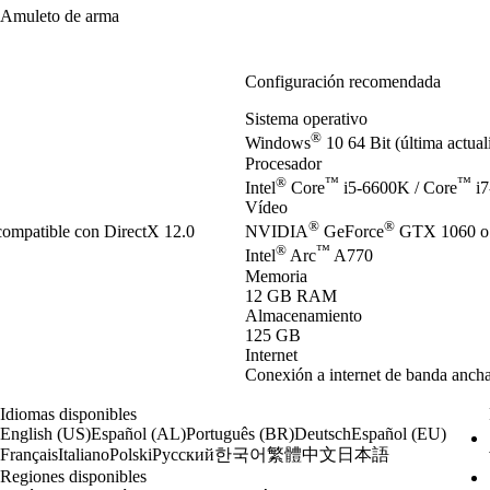
Amuleto de arma
Configuración recomendada
Sistema operativo
®
Windows
10 64 Bit (última actua
Procesador
®
™
™
Intel
Core
i5-6600K / Core
i7
Vídeo
®
®
ompatible con DirectX 12.0
NVIDIA
GeForce
GTX 1060 o
®
™
Intel
Arc
A770
Memoria
12 GB RAM
Almacenamiento
125 GB
Internet
Conexión a internet de banda anch
Idiomas disponibles
English (US)
Español (AL)
Português (BR)
Deutsch
Español (EU)
한국어
繁體中文
日本語
Français
Italiano
Polski
Русский
Regiones disponibles