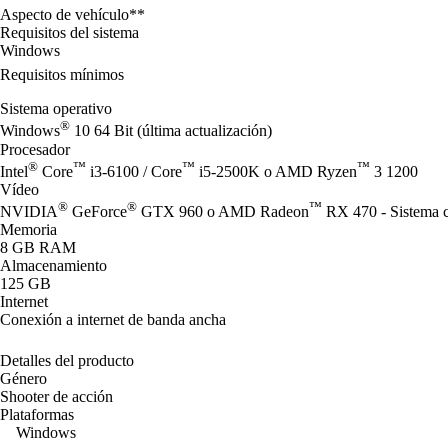
Aspecto de vehículo**
Requisitos del sistema
Windows
Requisitos mínimos
Sistema operativo
®
Windows
10 64 Bit (última actualización)
Procesador
®
™
™
™
Intel
Core
i3-6100 / Core
i5-2500K o AMD Ryzen
3 1200
Vídeo
®
®
™
NVIDIA
GeForce
GTX 960 o AMD Radeon
RX 470 - Sistema c
Memoria
8 GB RAM
Almacenamiento
125 GB
Internet
Conexión a internet de banda ancha
Detalles del producto
Género
Shooter de acción
Plataformas
Windows