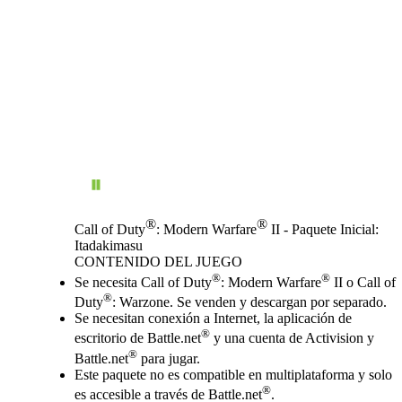
®
®
Call of Duty
: Modern Warfare
II - Paquete Inicial:
Itadakimasu
CONTENIDO DEL JUEGO
Precio
Available actions
®
®
Se necesita Call of Duty
: Modern Warfare
II o Call of
®
Duty
: Warzone. Se venden y descargan por separado.
Se necesitan conexión a Internet, la aplicación de
®
escritorio de Battle.net
y una cuenta de Activision y
®
Battle.net
para jugar.
Este paquete no es compatible en multiplataforma y solo
®
es accesible a través de Battle.net
.