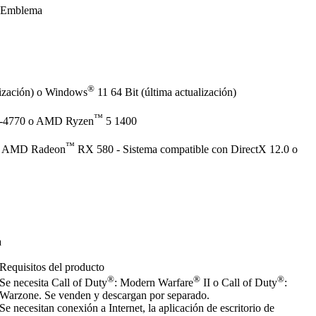
Emblema
®
lización) o Windows
11 64 Bit (última actualización)
™
-4770 o AMD Ryzen
5 1400
™
 AMD Radeon
RX 580 - Sistema compatible con DirectX 12.0 o
a
Requisitos del producto
®
®
®
Se necesita Call of Duty
: Modern Warfare
II o Call of Duty
:
Warzone. Se venden y descargan por separado.
Se necesitan conexión a Internet, la aplicación de escritorio de