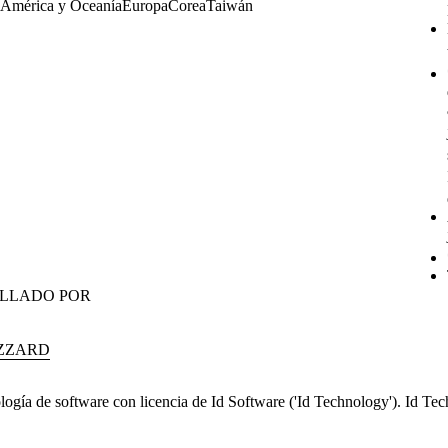
América y Oceanía
Europa
Corea
Taiwán
LLADO POR
IZZARD
logía de software con licencia de Id Software ('Id Technology'). Id T