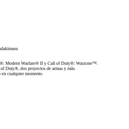
Itadakimasu
ty®: Modern Warfare® II y Call of Duty®: Warzone™.
l of Duty®, dos proyectos de armas y más.
ego en cualquier momento.