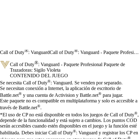
®
®
Call of Duty
: Vanguard
Call of Duty
: Vanguard - Paquete Profesional Paquete de Trazadoras: Sigilo Violeta
®
Call of Duty
: Vanguard - Paquete Profesional Paquete de
Trazadoras: Sigilo Violeta
CONTENIDO DEL JUEGO
Precio
Available actions
®
Se necesita Call of Duty
: Vanguard. Se venden por separado.
Se necesitan conexión a Internet, la aplicación de escritorio de
®
®
Battle.net
y una cuenta de Activision y Battle.net
para jugar.
Este paquete no es compatible en multiplataforma y solo es accesible a
®
través de Battle.net
.
®
*El uso de CP no está disponible en todos los juegos de Call of Duty
,
depende de la funcionalidad y está sujeto a cambios. Los puntos COD
serán accesibles cuando estén disponibles en el juego y la función esté
®
habilitada. Debes iniciar Call of Duty
: Vanguard y registrar los CP en
®