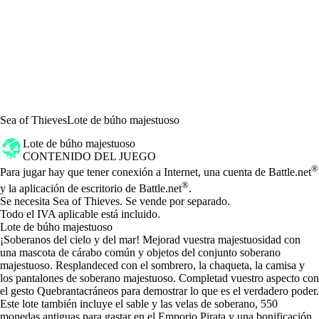
Sea of Thieves
Lote de búho majestuoso
Lote de búho majestuoso
CONTENIDO DEL JUEGO
Precio
Available actions
®
Para jugar hay que tener conexión a Internet, una cuenta de Battle.net
®
y la aplicación de escritorio de Battle.net
.
Se necesita Sea of Thieves. Se vende por separado.
Todo el IVA aplicable está incluido.
Lote de búho majestuoso
¡Soberanos del cielo y del mar! Mejorad vuestra majestuosidad con
una mascota de cárabo común y objetos del conjunto soberano
majestuoso. Resplandeced con el sombrero, la chaqueta, la camisa y
los pantalones de soberano majestuoso. Completad vuestro aspecto con
el gesto Quebrantacráneos para demostrar lo que es el verdadero poder.
Este lote también incluye el sable y las velas de soberano, 550
monedas antiguas para gastar en el Emporio Pirata y una bonificación