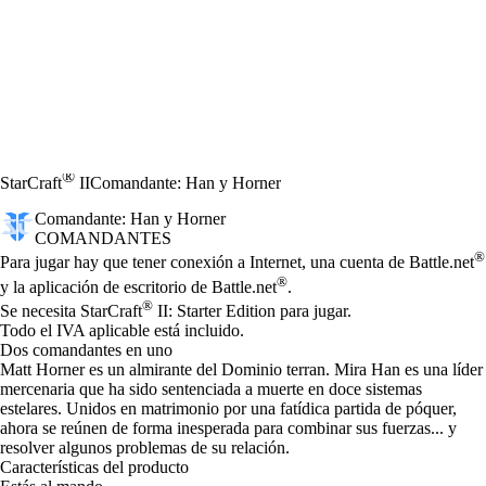
®
StarCraft
II
Comandante: Han y Horner
Comandante: Han y Horner
COMANDANTES
Precio
Available actions
®
Para jugar hay que tener conexión a Internet, una cuenta de Battle.net
®
y la aplicación de escritorio de Battle.net
.
®
Se necesita StarCraft
II: Starter Edition para jugar.
Todo el IVA aplicable está incluido.
Dos comandantes en uno
Matt Horner es un almirante del Dominio terran. Mira Han es una líder
mercenaria que ha sido sentenciada a muerte en doce sistemas
estelares. Unidos en matrimonio por una fatídica partida de póquer,
ahora se reúnen de forma inesperada para combinar sus fuerzas... y
resolver algunos problemas de su relación.
Características del producto