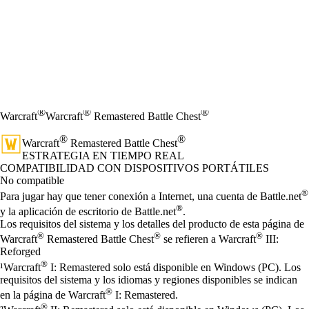
®
®
®
Warcraft
Warcraft
Remastered Battle Chest
®
®
Warcraft
Remastered Battle Chest
ESTRATEGIA EN TIEMPO REAL
Precio
Available actions
COMPATIBILIDAD CON DISPOSITIVOS PORTÁTILES
No compatible
®
Para jugar hay que tener conexión a Internet, una cuenta de Battle.net
®
y la aplicación de escritorio de Battle.net
.
Los requisitos del sistema y los detalles del producto de esta página de
®
®
®
Warcraft
Remastered Battle Chest
se refieren a Warcraft
III:
Reforged
®
¹Warcraft
I: Remastered solo está disponible en Windows (PC). Los
requisitos del sistema y los idiomas y regiones disponibles se indican
®
en la página de Warcraft
I: Remastered.
®