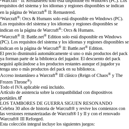
²Warcraft
II: Remastered solo está disponible en Windows (PC). Los
requisitos del sistema y los idiomas y regiones disponibles se indican
®
en la página de Warcraft
II: Remastered.
®
³Warcraft
: Orcs & Humans solo está disponible en Windows (PC).
Los requisitos del sistema y los idiomas y regiones disponibles se
®
indican en la página de Warcraft
: Orcs & Humans.
®
®
⁴Warcraft
II: Battle.net
Edition solo está disponible en Windows
(PC). Los requisitos del sistema y los idiomas y regiones disponibles se
®
®
indican en la página de Warcraft
II: Battle.net
Edition.
El precio disminuirá automáticamente si uno o más productos del pack
ya forman parte de la biblioteca del jugador. El descuento del pack
seguirá aplicándose a los productos restantes aunque el jugador ya
tenga uno o más productos del pack en su biblioteca.
®
®
Acceso instantáneo a Warcraft
III clásico (Reign of Chaos
y The
®
Frozen Throne
)
Todo el IVA aplicable está incluido.
Artículo de asistencia sobre la compatibilidad con dispositivos
portátiles.
LOS TAMBORES DE GUERRA SIGUEN RESONANDO
Celebra 30 años de historia de Warcraft® y revive los comienzos con
las versiones remasterizadas de Warcraft® I y II y con el renovado
Warcraft® III Reforged.
Esta colección integral incluye los siguientes juegos: