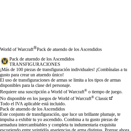
®
World of Warcraft
Pack de atuendo de los Ascendidos
Pack de atuendo de los Ascendidos
TRANSFIGURACIONES
Product Notification
¡Más de 100 piezas de transfiguración individuales! ¡Combínalas a tu
gusto para crear un atuendo único!
Precio
Available actions
El uso de transfiguraciones de armas se limita a los tipos de armas
disponibles para la clase del personaje.
®
Requiere una suscripción a World of Warcraft
o tiempo de juego.
®
No disponible en los juegos de World of Warcraft
Classic
Todo el IVA aplicable está incluido.
Pack de atuendo de los Ascendidos
Este conjunto de transfiguración, que luce un brillante plumaje, te
impulsa a exhibir tu yo ascendido. Combina a tu gusto piezas de
armadura intercambiables y completa tu indumentaria exquisita
escogiendo entre veintidós apariencias de arma distintas. Porque ahora