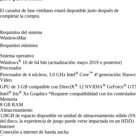
El cazador de fase viridiano estará disponible justo después de
completar la compra.
Requisitos del sistema
Windows
Mac
Requisitos mínimos
Sistema operativo
®
Windows
10 de 64 bits (actualización: mayo 2019 o posterior)
Procesador
®
™
Procesador de 4 núcleos, 3.0 GHz Intel
Core
4ª generación; Hasw
Vídeo
®
®
®
GPU de 3 GB compatible con DirectX
12 NVIDIA
GeForce
GTX 
®
®
Intel
Iris
Xe Graphics *Requiere compatibilidad con los controladore
Memoria
8 GB RAM
Almacenamiento
128GB de espacio disponible en unidad de almacenamiento sólido (S
del disco, la experiencia de juego puede verse impactada en un HDD)
Internet
Conexión a internet de banda ancha