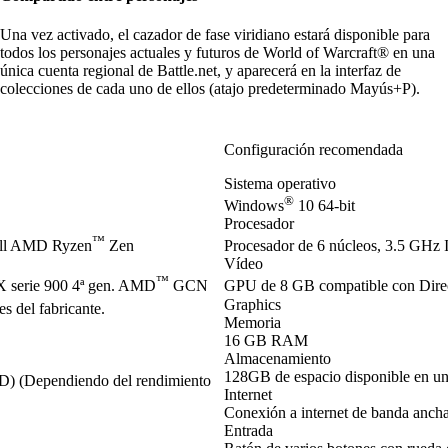
Una vez activado, el cazador de fase viridiano estará disponible para
todos los personajes actuales y futuros de World of Warcraft® en una
única cuenta regional de Battle.net, y aparecerá en la interfaz de
colecciones de cada uno de ellos (atajo predeterminado Mayús+P).
Configuración recomendada
Sistema operativo
®
Windows
10 64-bit
Procesador
™
ell AMD Ryzen
Zen
Procesador de 6 núcleos, 3.5 GHz I
Vídeo
™
serie 900 4ª gen. AMD
GCN
GPU de 8 GB compatible con Dir
Graphics
s del fabricante.
Memoria
16 GB RAM
Almacenamiento
128GB de espacio disponible en u
SD) (Dependiendo del rendimiento
Internet
Conexión a internet de banda anch
Entrada