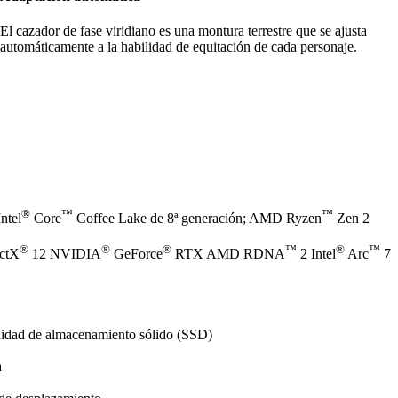
El cazador de fase viridiano es una montura terrestre que se ajusta
automáticamente a la habilidad de equitación de cada personaje.
®
™
™
ntel
Core
Coffee Lake de 8ª generación; AMD Ryzen
Zen 2
®
®
®
™
®
™
ectX
12 NVIDIA
GeForce
RTX AMD RDNA
2 Intel
Arc
7
nidad de almacenamiento sólido (SSD)
a