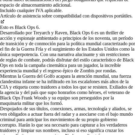
espacio de almacenamiento adicional.
Incluido cualquier IVA aplicable.
Artículo de asistencia sobre compatibilidad con dispositivos portátiles.
Esto es Black Ops 6.
Desarrollado por Treyarch y Raven, Black Ops 6 es un thriller de
acción y espionaje ambientado a principios de los noventa, un período
de transición y de conmoción para la política mundial caracterizado por
el fin de la Guerra Fría y el surgimiento de los Estados Unidos como la
única superpotencia. Con una narrativa alucinante y sin restricciones
de reglas de combate, podrás disfrutar del estilo característico de Black
Ops en toda la campaña cinemática para un jugador, la increíble
experiencia mundial y el regreso épico de Zombis por rondas.
Mientras la Guerra del Golfo acapara la atención mundial, una fuerza
clandestina infame se ha infiltrado en los escalafones más altos de la
CIA y etiqueta como traidores a todos los que se resisten. Exiliados de
la agencia y del país que supo honrarlos como héroes, el veterano de
Black Ops Frank Woods y su equipo son perseguidos por la
maquinaria militar que los formó.
Despojados de sus títulos, conexiones, armas, tecnología y aliados, se
ven obligados a actuar fuera del radar y a asociarse con el bajo mundo
criminal para anticipar los movimientos de su propio gobierno
corrupto. Harán lo que sea necesario para capturar a los verdaderos
traidores y limpiar sus nombres, incluso si eso significa cruzar los