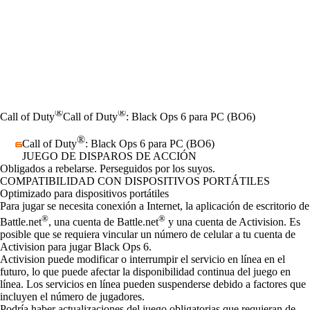
®
®
Call of Duty
Call of Duty
: Black Ops 6 para PC (BO6)
®
Call of Duty
: Black Ops 6 para PC (BO6)
JUEGO DE DISPAROS DE ACCIÓN
Product Notification
Obligados a rebelarse. Perseguidos por los suyos.
Precio
Available actions
COMPATIBILIDAD CON DISPOSITIVOS PORTÁTILES
Optimizado para dispositivos portátiles
Para jugar se necesita conexión a Internet, la aplicación de escritorio de
®
®
Battle.net
, una cuenta de Battle.net
y una cuenta de Activision. Es
posible que se requiera vincular un número de celular a tu cuenta de
Activision para jugar Black Ops 6.
Activision puede modificar o interrumpir el servicio en línea en el
futuro, lo que puede afectar la disponibilidad continua del juego en
línea. Los servicios en línea pueden suspenderse debido a factores que
incluyen el número de jugadores.
Podría haber actualizaciones del juego obligatorias que requieran de