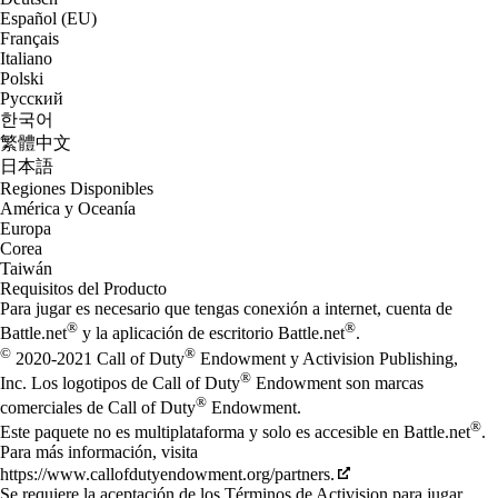
Español (EU)
Français
Italiano
Polski
Русский
한국어
繁體中文
日本語
Regiones Disponibles
América y Oceanía
Europa
Corea
Taiwán
Requisitos del Producto
Para jugar es necesario que tengas conexión a internet, cuenta de
®
®
Battle.net
y la aplicación de escritorio Battle.net
.
©
®
2020-2021 Call of Duty
Endowment y Activision Publishing,
®
Inc. Los logotipos de Call of Duty
Endowment son marcas
®
comerciales de Call of Duty
Endowment.
®
Este paquete no es multiplataforma y solo es accesible en Battle.net
.
Para más información, visita
https://www.callofdutyendowment.org/partners.
Se requiere la aceptación de los Términos de Activision para jugar.