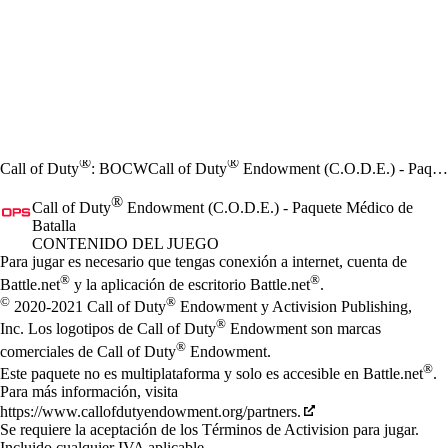
®
®
Call of Duty
: BOCW
Call of Duty
Endowment (C.O.D.E.) - Paquete Médico de Batalla
®
Call of Duty
Endowment (C.O.D.E.) - Paquete Médico de
Batalla
CONTENIDO DEL JUEGO
Precio
Available actions
Para jugar es necesario que tengas conexión a internet, cuenta de
®
®
Battle.net
y la aplicación de escritorio Battle.net
.
©
®
2020-2021 Call of Duty
Endowment y Activision Publishing,
®
Inc. Los logotipos de Call of Duty
Endowment son marcas
®
comerciales de Call of Duty
Endowment.
®
Este paquete no es multiplataforma y solo es accesible en Battle.net
.
Para más información, visita
https://www.callofdutyendowment.org/partners.
Se requiere la aceptación de los Términos de Activision para jugar.
Incluido cualquier IVA aplicable.