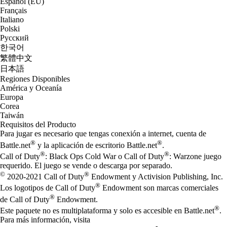
Español (EU)
Français
Italiano
Polski
Русский
한국어
繁體中文
日本語
Regiones Disponibles
América y Oceanía
Europa
Corea
Taiwán
Requisitos del Producto
Para jugar es necesario que tengas conexión a internet, cuenta de
®
®
Battle.net
y la aplicación de escritorio Battle.net
.
®
®
Call of Duty
: Black Ops Cold War o Call of Duty
: Warzone juego
requerido. El juego se vende o descarga por separado.
©
®
2020-2021 Call of Duty
Endowment y Activision Publishing, Inc.
®
Los logotipos de Call of Duty
Endowment son marcas comerciales
®
de Call of Duty
Endowment.
®
Este paquete no es multiplataforma y solo es accesible en Battle.net
.
Para más información, visita