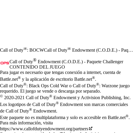
®
®
Call of Duty
: BOCW
Call of Duty
Endowment (C.O.D.E.) - Paquete Challenger
®
Call of Duty
Endowment (C.O.D.E.) - Paquete Challenger
CONTENIDO DEL JUEGO
Precio
Available actions
Para jugar es necesario que tengas conexión a internet, cuenta de
®
®
Battle.net
y la aplicación de escritorio Battle.net
.
®
®
Call of Duty
: Black Ops Cold War o Call of Duty
: Warzone juego
requerido. El juego se vende o descarga por separado.
©
®
2020-2021 Call of Duty
Endowment y Activision Publishing, Inc.
®
Los logotipos de Call of Duty
Endowment son marcas comerciales
®
de Call of Duty
Endowment.
®
Este paquete no es multiplataforma y solo es accesible en Battle.net
.
Para más información, visita
https://www.callofdutyendowment.org/partners