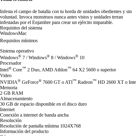
Infesta el campo de batalla con tu horda de unidades obedientes y sin
voluntad. Invoca monstruos nunca antes vistos y unidades terran
infestadas por el Enjambre para crear un ejército imparable.
Requisitos del sistema
Windows
Mac
Requisitos mínimos
Sistema operativo
®
®
®
Windows
7 / Windows
8 / Windows
10
Procesador
®
™
™
Intel
Core
2 Duo, AMD Athlon
64 X2 5600 o superior
Video
®
®
™
™
NVIDIA
GeForce
7600 GT o ATI
Radeon
HD 2600 XT o Inte
Memoria
2 GB RAM
Almacenamiento
30 GB de espacio disponible en el disco duro
Internet
Conexión a internet de banda ancha
Resolución
Resolución de pantalla mínima 1024X768
Información del producto