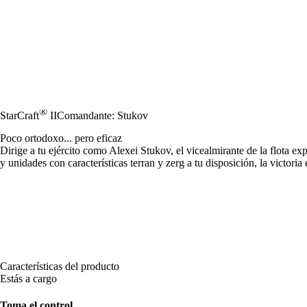
®
StarCraft
II
Comandante: Stukov
Poco ortodoxo... pero eficaz
Dirige a tu ejército como Alexei Stukov, el vicealmirante de la flota ex
y unidades con características terran y zerg a tu disposición, la victoria 
Características del producto
Estás a cargo
Toma el control