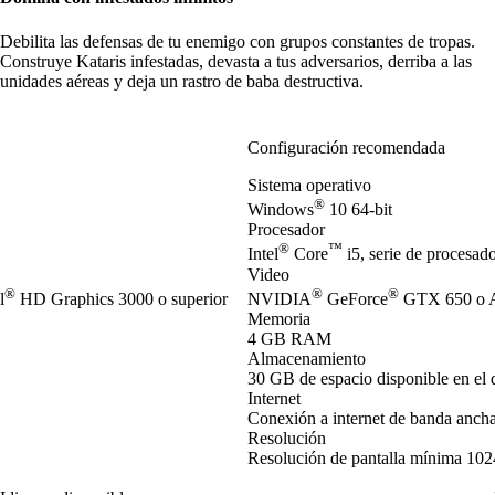
Debilita las defensas de tu enemigo con grupos constantes de tropas.
Construye Kataris infestadas, devasta a tus adversarios, derriba a las
unidades aéreas y deja un rastro de baba destructiva.
Configuración recomendada
Sistema operativo
®
Windows
10 64-bit
Procesador
®
™
Intel
Core
i5, serie de procesa
Video
®
®
®
l
HD Graphics 3000 o superior
NVIDIA
GeForce
GTX 650 o 
Memoria
4 GB RAM
Almacenamiento
30 GB de espacio disponible en el 
Internet
Conexión a internet de banda anch
Resolución
Resolución de pantalla mínima 10