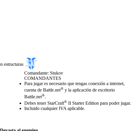
n estructuras
Comandante: Stukov
COMANDANTES
Precio
Available actions
Para jugar es necesario que tengas conexión a internet,
®
cuenta de Battle.net
y la aplicación de escritorio
®
Battle.net
.
®
Debes tener StarCraft
II Starter Edition para poder jugar.
Incluido cualquier IVA aplicable.
Devasta al enemigo