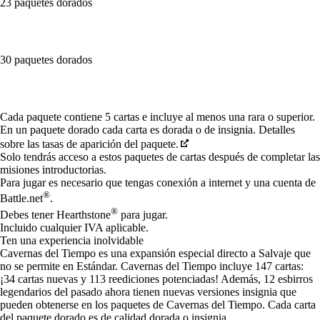
23 paquetes dorados
30 paquetes dorados
Available actions
Cada paquete contiene 5 cartas e incluye al menos una rara o superior.
En un paquete dorado cada carta es dorada o de insignia. Detalles
sobre las tasas de aparición del paquete.
Solo tendrás acceso a estos paquetes de cartas después de completar las
misiones introductorias.
Para jugar es necesario que tengas conexión a internet y una cuenta de
®
Battle.net
.
®
Debes tener Hearthstone
para jugar.
Incluido cualquier IVA aplicable.
Ten una experiencia inolvidable
Cavernas del Tiempo es una expansión especial directo a Salvaje que
no se permite en Estándar. Cavernas del Tiempo incluye 147 cartas:
¡34 cartas nuevas y 113 reediciones potenciadas! Además, 12 esbirros
legendarios del pasado ahora tienen nuevas versiones insignia que
pueden obtenerse en los paquetes de Cavernas del Tiempo. Cada carta
del paquete dorado es de calidad dorada o insignia.