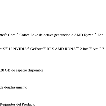
®
™
™
ntel
Core
Coffee Lake de octava generación o AMD Ryzen
Zen
®
®
®
™
®
™
ectX
12 NVIDIA
GeForce
RTX AMD RDNA
2 Intel
Arc
7
128 GB de espacio disponible
a
de desplazamiento
Requisitos del Producto