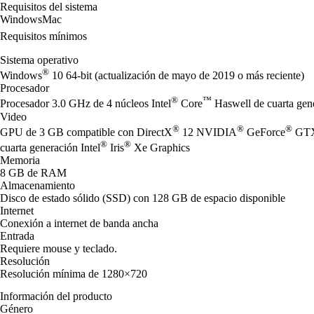
Requisitos del sistema
Windows
Mac
Requisitos mínimos
Sistema operativo
®
Windows
10 64-bit (actualización de mayo de 2019 o más reciente)
Procesador
®
™
Procesador 3.0 GHz de 4 núcleos Intel
Core
Haswell de cuarta ge
Video
®
®
®
GPU de 3 GB compatible con DirectX
12 NVIDIA
GeForce
GTX
®
®
cuarta generación Intel
Iris
Xe Graphics
Memoria
8 GB de RAM
Almacenamiento
Disco de estado sólido (SSD) con 128 GB de espacio disponible
Internet
Conexión a internet de banda ancha
Entrada
Requiere mouse y teclado.
Resolución
Resolución mínima de 1280×720
Información del producto
Género