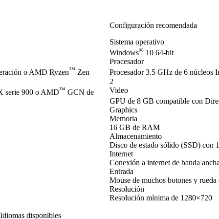
Configuración recomendada
Sistema operativo
®
Windows
10 64-bit
Procesador
™
neración o AMD Ryzen
Zen
Procesador 3.5 GHz de 6 núcleos I
2
™
Video
 serie 900 o AMD
GCN de
GPU de 8 GB compatible con Dir
Graphics
Memoria
16 GB de RAM
Almacenamiento
Disco de estado sólido (SSD) con 
Internet
Conexión a internet de banda anch
Entrada
Mouse de muchos botones y rueda 
Resolución
Resolución mínima de 1280×720
Idiomas disponibles