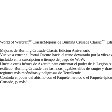
®
™
World of Warcraft
Classic
Mejoras de Burning Crusade Classic
Edi
Mejoras de Burning Crusade Classic Edición Aniversario
Vuelve a cruzar el Portal Oscuro hacia el reino devastado por la vile
incluido en la suscripción o tiempo de juego de WoW.
Únete a otros héroes de Azeroth para enfrentar el poder de la Legión Ar
exiliado. Burning Crusade trae las razas jugables elfos de sangre y dra
regiones más recónditas y peligrosas de Terrallende.
Controla el poder del abismo con el Paquete heroico o el Paquete épico
Crusade, ¡y más!