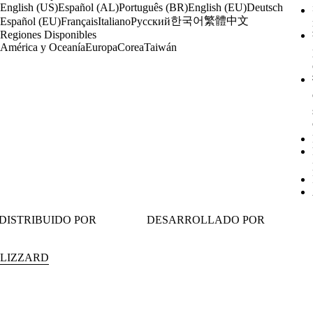
English (US)
Español (AL)
Português (BR)
English (EU)
Deutsch
한국어
繁體中文
Español (EU)
Français
Italiano
Русский
Regiones Disponibles
América y Oceanía
Europa
Corea
Taiwán
DISTRIBUIDO POR
DESARROLLADO POR
BLIZZARD