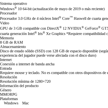
Sistema operativo
®
Windows
10 64-bit (actualización de mayo de 2019 o más reciente)
Procesador
®
™
Procesador 3.0 GHz de 4 núcleos Intel
Core
Haswell de cuarta ge
Video
®
®
®
GPU de 3 GB compatible con DirectX
12 NVIDIA
GeForce
GTX
®
®
cuarta generación Intel
Iris
Xe Graphics *Requiere compatibilidad con
Memoria
8 GB de RAM
Almacenamiento
Disco de estado sólido (SSD) con 128 GB de espacio disponible (según 
experiencia del jugador puede verse afectada con el disco duro)
Internet
Conexión a internet de banda ancha
Entrada
Requiere mouse y teclado. No es compatible con otros dispositivos de 
Resolución
Resolución mínima de 1280×720
Información del producto
Género
MMORPG
Plataformas
Windows
Mac