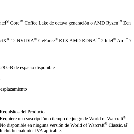
®
™
™
ntel
Core
Coffee Lake de octava generación o AMD Ryzen
Zen
®
®
®
™
®
™
ectX
12 NVIDIA
GeForce
RTX AMD RDNA
2 Intel
Arc
7
128 GB de espacio disponible
a
desplazamiento
Requisitos del Producto
®
Requiere una suscripción o tiempo de juego de World of Warcraft
.
®
No disponible en ninguna versión de World of Warcraft
Classic.
Incluido cualquier IVA aplicable.