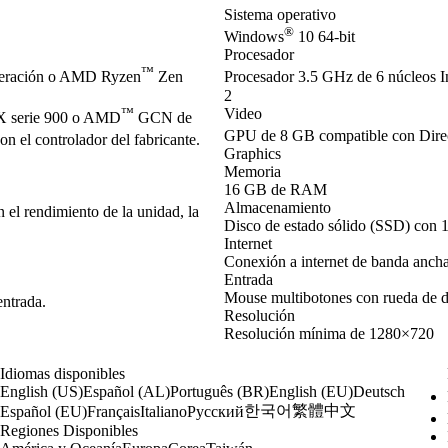
Sistema operativo
®
Windows
10 64-bit
Procesador
™
neración o AMD Ryzen
Zen
Procesador 3.5 GHz de 6 núcleos I
2
™
Video
 serie 900 o AMD
GCN de
GPU de 8 GB compatible con Dir
 el controlador del fabricante.
Graphics
Memoria
16 GB de RAM
Almacenamiento
el rendimiento de la unidad, la
Disco de estado sólido (SSD) con 
Internet
Conexión a internet de banda anch
Entrada
Mouse multibotones con rueda de 
entrada.
Resolución
Resolución mínima de 1280×720
Idiomas disponibles
English (US)
Español (AL)
Português (BR)
English (EU)
Deutsch
한국어
繁體中文
Español (EU)
Français
Italiano
Русский
Regiones Disponibles