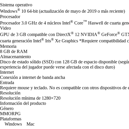
Sistema operativo
®
Windows
10 64-bit (actualización de mayo de 2019 o más reciente)
Procesador
®
™
Procesador 3.0 GHz de 4 núcleos Intel
Core
Haswell de cuarta ge
Video
®
®
®
GPU de 3 GB compatible con DirectX
12 NVIDIA
GeForce
GTX
®
®
cuarta generación Intel
Iris
Xe Graphics *Requiere compatibilidad con
Memoria
8 GB de RAM
Almacenamiento
Disco de estado sólido (SSD) con 128 GB de espacio disponible (según 
experiencia del jugador puede verse afectada con el disco duro)
Internet
Conexión a internet de banda ancha
Entrada
Requiere mouse y teclado. No es compatible con otros dispositivos de 
Resolución
Resolución mínima de 1280×720
Información del producto
Género
MMORPG
Plataformas
Windows
Mac