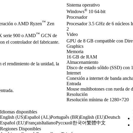
Sistema operativo
®
Windows
10 64-bit
Procesador
™
neración o AMD Ryzen
Zen
Procesador 3.5 GHz de 6 núcleos I
2
™
Video
 serie 900 o AMD
GCN de
GPU de 8 GB compatible con Dir
 el controlador del fabricante.
Graphics
Memoria
16 GB de RAM
Almacenamiento
el rendimiento de la unidad, la
Disco de estado sólido (SSD) con 
Internet
Conexión a internet de banda anch
Entrada
Mouse multibotones con rueda de 
entrada.
Resolución
Resolución mínima de 1280×720
Idiomas disponibles
English (US)
Español (AL)
Português (BR)
English (EU)
Deutsch
한국어
繁體中文
Español (EU)
Français
Italiano
Русский
Regiones Disponibles