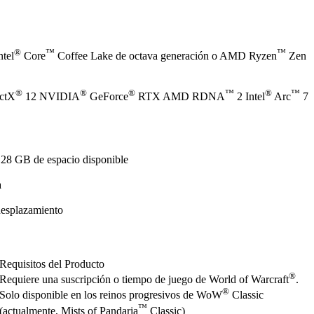
®
™
™
ntel
Core
Coffee Lake de octava generación o AMD Ryzen
Zen
®
®
®
™
®
™
ectX
12 NVIDIA
GeForce
RTX AMD RDNA
2 Intel
Arc
7
128 GB de espacio disponible
a
desplazamiento
Requisitos del Producto
®
Requiere una suscripción o tiempo de juego de World of Warcraft
.
®
Solo disponible en los reinos progresivos de WoW
Classic
™
(actualmente, Mists of Pandaria
Classic)