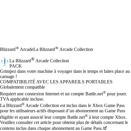
®
®
Blizzard
Arcade
La Blizzard
Arcade Collection
®
La Blizzard
Arcade Collection
PACK
Product Notification
Grimpez dans votre machine à voyager dans le temps et faites place au
carnage !
Prix
Available actions
COMPATIBILITÉ AVEC LES APPAREILS PORTABLES
Globalement compatible
®
Requiert une connexion Internet et un compte Battle.net
pour jouer.
TVA applicable incluse.
®
La Blizzard
Arcade Collection est inclus dans le Xbox Game Pass
pour les utilisateurs actifs disposant d’un abonnement au Game Pass
®
éligible et ayant associé leur compte Battle.net
à leur compte Xbox.
Veuillez consulter cet article pour obtenir plus de détails concernant le
contenu inclus dans chaque abonnement au Game Pass.