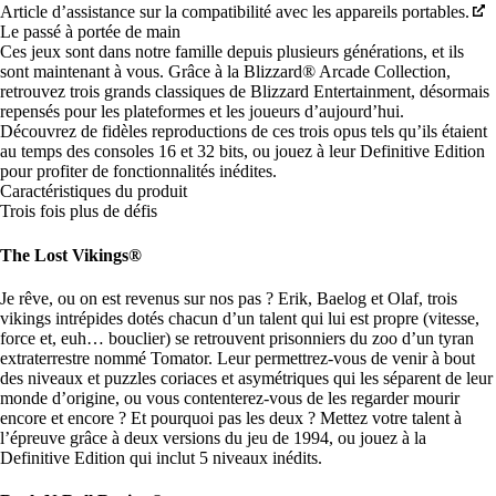
Article d’assistance sur la compatibilité avec les appareils portables.
Le passé à portée de main
Ces jeux sont dans notre famille depuis plusieurs générations, et ils
sont maintenant à vous. Grâce à la Blizzard® Arcade Collection,
retrouvez trois grands classiques de Blizzard Entertainment, désormais
repensés pour les plateformes et les joueurs d’aujourd’hui.
Découvrez de fidèles reproductions de ces trois opus tels qu’ils étaient
au temps des consoles 16 et 32 bits, ou jouez à leur Definitive Edition
pour profiter de fonctionnalités inédites.
Caractéristiques du produit
Trois fois plus de défis
The Lost Vikings®
Je rêve, ou on est revenus sur nos pas ? Erik, Baelog et Olaf, trois
vikings intrépides dotés chacun d’un talent qui lui est propre (vitesse,
force et, euh… bouclier) se retrouvent prisonniers du zoo d’un tyran
extraterrestre nommé Tomator. Leur permettrez-vous de venir à bout
des niveaux et puzzles coriaces et asymétriques qui les séparent de leur
monde d’origine, ou vous contenterez-vous de les regarder mourir
encore et encore ? Et pourquoi pas les deux ? Mettez votre talent à
l’épreuve grâce à deux versions du jeu de 1994, ou jouez à la
Definitive Edition qui inclut 5 niveaux inédits.