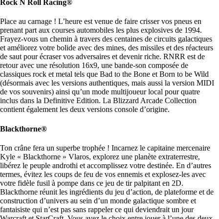
Rock N Roll Racing®
Place au carnage ! L’heure est venue de faire crisser vos pneus en
prenant part aux courses automobiles les plus explosives de 1994.
Frayez-vous un chemin à travers des centaines de circuits galactiques
et améliorez votre bolide avec des mines, des missiles et des réacteurs
de saut pour écraser vos adversaires et devenir riche. RNRR est de
retour avec une résolution 16x9, une bande-son composée de
classiques rock et metal tels que Bad to the Bone et Born to be Wild
(désormais avec les versions authentiques, mais aussi la version MIDI
de vos souvenirs) ainsi qu’un mode multijoueur local pour quatre
inclus dans la Definitive Edition. La Blizzard Arcade Collection
contient également les deux versions console d’origine.
Blackthorne®
Ton crâne fera un superbe trophée ! Incarnez le capitaine mercenaire
Kyle « Blackthorne » Vlaros, explorez une planète extraterrestre,
libérez le peuple androthi et accomplissez votre destinée. En d’autres
termes, évitez les coups de feu de vos ennemis et explosez-les avec
votre fidèle fusil à pompe dans ce jeu de tir palpitant en 2D.
Blackthorne réunit les ingrédients du jeu d’action, de plateforme et de
construction d’univers au sein d’un monde galactique sombre et
fantaisiste qui n’est pas sans rappeler ce qui deviendrait un jour
Warcraft et StarCraft. Vous avez le choix entre jouer à l’une des deux