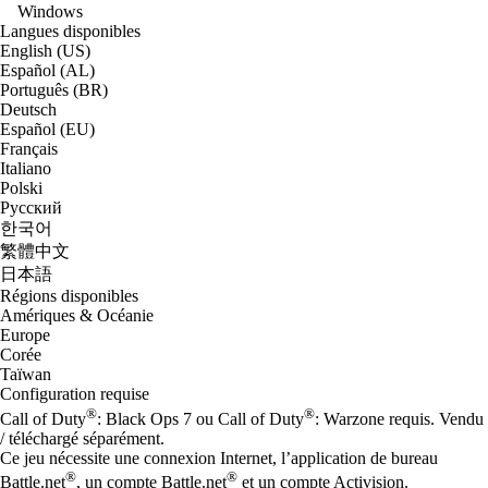
Windows
Langues disponibles
English (US)
Español (AL)
Português (BR)
Deutsch
Español (EU)
Français
Italiano
Polski
Русский
한국어
繁體中文
日本語
Régions disponibles
Amériques & Océanie
Europe
Corée
Taïwan
Configuration requise
®
®
Call of Duty
: Black Ops 7 ou Call of Duty
: Warzone requis. Vendu
/ téléchargé séparément.
Ce jeu nécessite une connexion Internet, l’application de bureau
®
®
Battle.net
, un compte Battle.net
et un compte Activision.