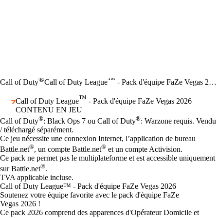
®
™
Call of Duty
Call of Duty League
- Pack d'équipe FaZe Vegas 2026
™
Call of Duty League
- Pack d'équipe FaZe Vegas 2026
CONTENU EN JEU
Prix
Available actions
®
®
Call of Duty
: Black Ops 7 ou Call of Duty
: Warzone requis. Vendu
/ téléchargé séparément.
Ce jeu nécessite une connexion Internet, l’application de bureau
®
®
Battle.net
, un compte Battle.net
et un compte Activision.
Ce pack ne permet pas le multiplateforme et est accessible uniquement
®
sur Battle.net
.
TVA applicable incluse.
Call of Duty League™ - Pack d'équipe FaZe Vegas 2026
Soutenez votre équipe favorite avec le pack d'équipe FaZe
Vegas 2026 !
Ce pack 2026 comprend des apparences d'Opérateur Domicile et