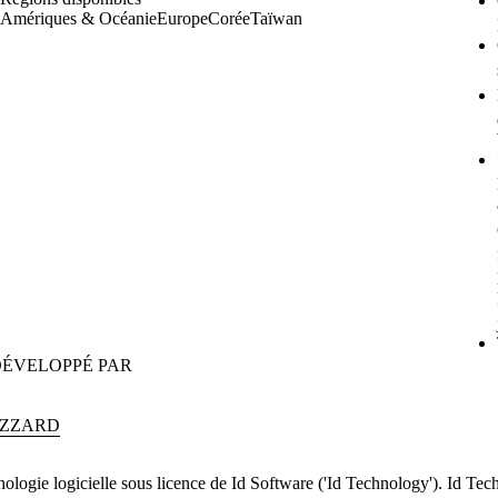
Amériques & Océanie
Europe
Corée
Taïwan
ÉVELOPPÉ PAR
IZZARD
ologie logicielle sous licence de Id Software ('Id Technology'). Id T