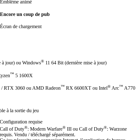
Emblème animé
Encore un coup de pub
Écran de chargement
®
e à jour) ou Windows
11 64 Bit (dernière mise à jour)
™
yzen
5 1600X
™
®
™
 / RTX 3060 ou AMD Radeon
RX 6600XT ou Intel
Arc
A770
e à la sortie du jeu
Configuration requise
®
®
®
Call of Duty
: Modern Warfare
III ou Call of Duty
: Warzone
requis. Vendu / téléchargé séparément.