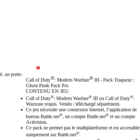
, un porte-
®
®
Call of Duty
: Modern Warfare
III - Pack Traqueur :
Ghost Punk Pack Pro
CONTENU EN JEU
Prix
Available actions
®
®
®
Call of Duty
: Modern Warfare
III ou Call of Duty
:
Warzone requis. Vendu / téléchargé séparément.
Ce jeu nécessite une connexion Internet, l’application de
®
®
bureau Battle.net
, un compte Battle.net
et un compte
Activision.
Ce pack ne permet pas le multiplateforme et est accessible
®
uniquement sur Battle.net
.
®
®