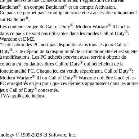
Ce jeu nécessite une connexion Internet, l’application de bureau
®
®
Battle.net
, un compte Battle.net
et un compte Activision.
Ce pack ne permet pas le multiplateforme et est accessible uniquement
®
sur Battle.net
.
®
®
Les contenus en jeu de Call of Duty
: Modern Warfare
III inclus
®
dans ce pack ne sont pas utilisables dans les modes Call of Duty
:
Warzone et DMZ.
*Lutilisation des PC nest pas disponible dans tous les jeux Call of
®
Duty
. Elle dépend de la disponibilité de la fonctionnalité et est sujette
à modifications. Les PC achetés peuvent aussi servir à obtenir du
®
contenu en jeu dautres titres Call of Duty
qui bénéficient de la
®
fonctionnalité PC. Chaque jeu est vendu séparément. Call of Duty
:
®
®
Modern Warfare
III ou Call of Duty
: Warzone doit être lancé et les
PC enregistrés en jeu pour que ces derniers apparaissent dans les autres
®
jeux Call of Duty
concernés.
TVA applicable incluse.
echnology © 1999-2026 Id Software, Inc.