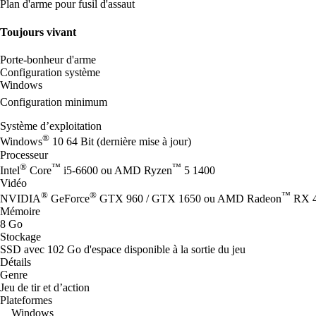
Plan d'arme pour fusil d'assaut
Toujours vivant
Porte-bonheur d'arme
Configuration système
Windows
Configuration minimum
Système d’exploitation
®
Windows
10 64 Bit (dernière mise à jour)
Processeur
®
™
™
Intel
Core
i5-6600 ou AMD Ryzen
5 1400
Vidéo
®
®
™
NVIDIA
GeForce
GTX 960 / GTX 1650 ou AMD Radeon
RX 
Mémoire
8 Go
Stockage
SSD avec 102 Go d'espace disponible à la sortie du jeu
Détails
Genre
Jeu de tir et d’action
Plateformes
Windows