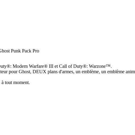
 Ghost Punk Pack Pro
f Duty®: Modern Warfare® III et Call of Duty®: Warzone™.
ateur pour Ghost, DEUX plans d'armes, un emblème, un emblème animé
u à tout moment.