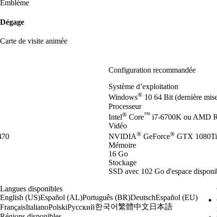
Emblème
Dégage
Carte de visite animée
Configuration recommandée
Système d’exploitation
®
Windows
10 64 Bit (dernière mis
Processeur
®
™
Intel
Core
i7-6700K ou AMD R
Vidéo
®
®
470
NVIDIA
GeForce
GTX 1080Ti
Mémoire
16 Go
Stockage
SSD avec 102 Go d'espace disponibl
Langues disponibles
English (US)
Español (AL)
Português (BR)
Deutsch
Español (EU)
한국어
繁體中文
日本語
Français
Italiano
Polski
Русский
Régions disponibles