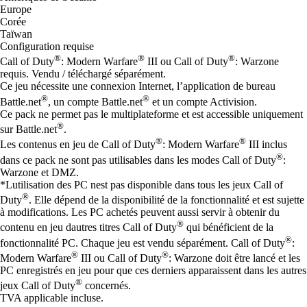
Europe
Corée
Taïwan
Configuration requise
®
®
®
Call of Duty
: Modern Warfare
III ou Call of Duty
: Warzone
requis. Vendu / téléchargé séparément.
Ce jeu nécessite une connexion Internet, l’application de bureau
®
®
Battle.net
, un compte Battle.net
et un compte Activision.
Ce pack ne permet pas le multiplateforme et est accessible uniquement
®
sur Battle.net
.
®
®
Les contenus en jeu de Call of Duty
: Modern Warfare
III inclus
®
dans ce pack ne sont pas utilisables dans les modes Call of Duty
:
Warzone et DMZ.
*Lutilisation des PC nest pas disponible dans tous les jeux Call of
®
Duty
. Elle dépend de la disponibilité de la fonctionnalité et est sujette
à modifications. Les PC achetés peuvent aussi servir à obtenir du
®
contenu en jeu dautres titres Call of Duty
qui bénéficient de la
®
fonctionnalité PC. Chaque jeu est vendu séparément. Call of Duty
:
®
®
Modern Warfare
III ou Call of Duty
: Warzone doit être lancé et les
PC enregistrés en jeu pour que ces derniers apparaissent dans les autres
®
jeux Call of Duty
concernés.
TVA applicable incluse.