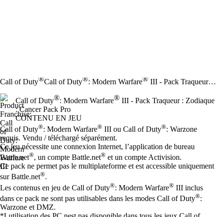
®
®
®
Call of Duty
Call of Duty
: Modern Warfare
III - Pack Traqueur : Zodiaque : Cancer Pack Pro
®
®
Call of Duty
: Modern Warfare
III - Pack Traqueur : Zodiaque
: Cancer Pack Pro
CONTENU EN JEU
Prix
Available actions
®
®
®
Call of Duty
: Modern Warfare
III ou Call of Duty
: Warzone
requis. Vendu / téléchargé séparément.
Ce jeu nécessite une connexion Internet, l’application de bureau
®
®
Battle.net
, un compte Battle.net
et un compte Activision.
Ce pack ne permet pas le multiplateforme et est accessible uniquement
®
sur Battle.net
.
®
®
Les contenus en jeu de Call of Duty
: Modern Warfare
III inclus
®
dans ce pack ne sont pas utilisables dans les modes Call of Duty
:
Warzone et DMZ.
*Lutilisation des PC nest pas disponible dans tous les jeux Call of