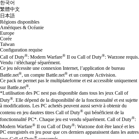
한국어
繁體中文
日本語
Régions disponibles
Amériques & Océanie
Europe
Corée
Taïwan
Configuration requise
®
®
®
Call of Duty
: Modern Warfare
II ou Call of Duty
: Warzone requis.
Vendu / téléchargé séparément.
Ce jeu nécessite une connexion Internet, l’application de bureau
®
®
Battle.net
, un compte Battle.net
et un compte Activision.
Ce pack ne permet pas le multiplateforme et est accessible uniquement
®
sur Battle.net
.
*Lutilisation des PC nest pas disponible dans tous les jeux Call of
®
Duty
. Elle dépend de la disponibilité de la fonctionnalité et est sujette
à modifications. Les PC achetés peuvent aussi servir à obtenir du
®
contenu en jeu dautres titres Call of Duty
qui bénéficient de la
®
fonctionnalité PC*. Chaque jeu est vendu séparément. Call of Duty
:
®
®
Modern Warfare
II ou Call of Duty
: Warzone doit être lancé et les
PC enregistrés en jeu pour que ces derniers apparaissent dans les autres
®
jeux Call of Duty
concernés.