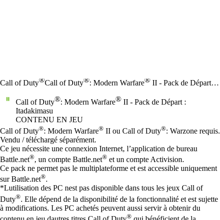
®
®
®
Call of Duty
Call of Duty
: Modern Warfare
II - Pack de Départ : Itadakimasu
®
®
Call of Duty
: Modern Warfare
II - Pack de Départ :
Itadakimasu
CONTENU EN JEU
Prix
Available actions
®
®
®
Call of Duty
: Modern Warfare
II ou Call of Duty
: Warzone requis.
Vendu / téléchargé séparément.
Ce jeu nécessite une connexion Internet, l’application de bureau
®
®
Battle.net
, un compte Battle.net
et un compte Activision.
Ce pack ne permet pas le multiplateforme et est accessible uniquement
®
sur Battle.net
.
*Lutilisation des PC nest pas disponible dans tous les jeux Call of
®
Duty
. Elle dépend de la disponibilité de la fonctionnalité et est sujette
à modifications. Les PC achetés peuvent aussi servir à obtenir du
®
contenu en jeu dautres titres Call of Duty
qui bénéficient de la