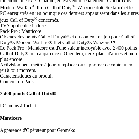
fonctionnalité PC*. Chaque jeu est vendu séparément. Call of Duty
:
®
®
Modern Warfare
II ou Call of Duty
: Warzone doit être lancé et les
PC enregistrés en jeu pour que ces derniers apparaissent dans les autres
®
jeux Call of Duty
concernés.
TVA applicable incluse.
Pack Pro : Manticore
Obtenez des points Call of Duty®* et du contenu en jeu pour Call of
Duty®: Modern Warfare® II et Call of Duty®: Warzone™.
Le Pack Pro : Manticore est d'une valeur incroyable avec 2 400 points
Call of Duty®, una apparence d'Opérateur, deux plans d'armes et bien
plus encore.
Activision peut mettre à jour, remplacer ou supprimer ce contenu en
jeu à tout moment.
Caractéristiques du produit
Contenu du Pack
2 400 points Call of Duty®
PC inclus à l'achat
Manticore
Apparence d'Opérateur pour Gromsko