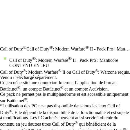
®
®
®
Call of Duty
Call of Duty
: Modern Warfare
II - Pack Pro : Manticore
®
®
Call of Duty
: Modern Warfare
II - Pack Pro : Manticore
CONTENU EN JEU
Prix
Available actions
®
®
®
Call of Duty
: Modern Warfare
II ou Call of Duty
: Warzone requis.
Vendu / téléchargé séparément.
Ce jeu nécessite une connexion Internet, l’application de bureau
®
®
Battle.net
, un compte Battle.net
et un compte Activision.
Ce pack ne permet pas le multiplateforme et est accessible uniquement
®
sur Battle.net
.
*Lutilisation des PC nest pas disponible dans tous les jeux Call of
®
Duty
. Elle dépend de la disponibilité de la fonctionnalité et est sujette
à modifications. Les PC achetés peuvent aussi servir à obtenir du
®
contenu en jeu dautres titres Call of Duty
qui bénéficient de la
®