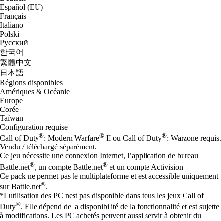
Español (EU)
Français
Italiano
Polski
Русский
한국어
繁體中文
日本語
Régions disponibles
Amériques & Océanie
Europe
Corée
Taïwan
Configuration requise
®
®
®
Call of Duty
: Modern Warfare
II ou Call of Duty
: Warzone requis.
Vendu / téléchargé séparément.
Ce jeu nécessite une connexion Internet, l’application de bureau
®
®
Battle.net
, un compte Battle.net
et un compte Activision.
Ce pack ne permet pas le multiplateforme et est accessible uniquement
®
sur Battle.net
.
*Lutilisation des PC nest pas disponible dans tous les jeux Call of
®
Duty
. Elle dépend de la disponibilité de la fonctionnalité et est sujette
à modifications. Les PC achetés peuvent aussi servir à obtenir du