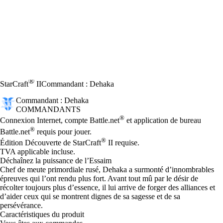
®
StarCraft
II
Commandant : Dehaka
Commandant : Dehaka
COMMANDANTS
Prix
Available actions
®
Connexion Internet, compte Battle.net
et application de bureau
®
Battle.net
requis pour jouer.
®
Édition Découverte de StarCraft
II requise.
TVA applicable incluse.
Déchaînez la puissance de l’Essaim
Chef de meute primordiale rusé, Dehaka a surmonté d’innombrables
épreuves qui l’ont rendu plus fort. Avant tout mû par le désir de
récolter toujours plus d’essence, il lui arrive de forger des alliances et
d’aider ceux qui se montrent dignes de sa sagesse et de sa
persévérance.
Caractéristiques du produit