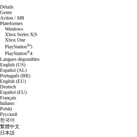
Détails
Genre
Action / JdR
Plateformes
Windows
Xbox Series X|S
Xbox One
®
PlayStation
5
®
PlayStation
4
Langues disponibles
English (US)
Español (AL)
Português (BR)
English (EU)
Deutsch
Español (EU)
Français
Italiano
Polski
Русский
한국어
繁體中文
日本語