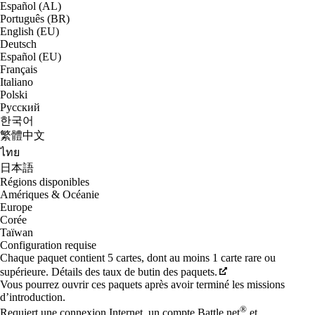
Español (AL)
Português (BR)
English (EU)
Deutsch
Español (EU)
Français
Italiano
Polski
Русский
한국어
繁體中文
ไทย
日本語
Régions disponibles
Amériques & Océanie
Europe
Corée
Taïwan
Configuration requise
Chaque paquet contient 5 cartes, dont au moins 1 carte rare ou
supérieure. Détails des taux de butin des paquets.
Vous pourrez ouvrir ces paquets après avoir terminé les missions
d’introduction.
®
Requiert une connexion Internet, un compte Battle.net
et