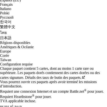
Español (EU)
Français
Italiano
Polski
Русский
한국어
繁體中文
ไทย
日本語
Régions disponibles
Amériques & Océanie
Europe
Corée
Taïwan
Configuration requise
Chaque paquet contient 5 cartes, dont au moins 1 carte rare ou
supérieure. Les paquets dorés contiennent des cartes dorées ou des
cartes signature. Détails des taux de butin des paquets.
Vous pourrez ouvrir ces paquets après avoir terminé les missions
d’introduction.
®
Requiert une connexion Internet et un compte Battle.net
pour jouer.
®
Requiert Hearthstone
pour jouer.
TVA applicable incluse.