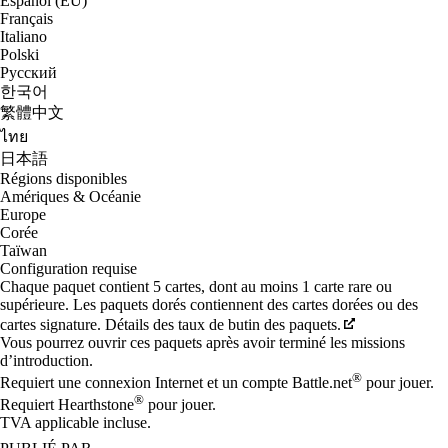
Español (EU)
Français
Italiano
Polski
Русский
한국어
繁體中文
ไทย
日本語
Régions disponibles
Amériques & Océanie
Europe
Corée
Taïwan
Configuration requise
Chaque paquet contient 5 cartes, dont au moins 1 carte rare ou
supérieure. Les paquets dorés contiennent des cartes dorées ou des
cartes signature. Détails des taux de butin des paquets.
Vous pourrez ouvrir ces paquets après avoir terminé les missions
d’introduction.
®
Requiert une connexion Internet et un compte Battle.net
pour jouer.
®
Requiert Hearthstone
pour jouer.
TVA applicable incluse.