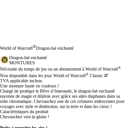
®
World of Warcraft
Dragon-faë enchanté
Dragon-faë enchanté
MONTURES
Prix
Available actions
®
Nécessite du temps de jeu ou un abonnement à World of Warcraft
®
Non disponible dans les jeux World of Warcraft
Classic.
TVA applicable incluse.
Une monture haute en couleurs !
Chargé de protéger le Rêve d’émeraude, le dragon-faë enchanté
rayonne de magie et déploie avec grâce ses ailes diaphanes dans sa
robe chromatique. Chevauchez une de ces créatures iridescentes pour
voyager avec style et distinction, sur la terre et dans les cieux !
Caractéristiques du produit
Chevauchez vers la gloire !
Prête à prendre les airs !