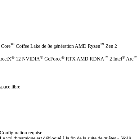
™
™
Core
Coffee Lake de 8e génération AMD Ryzen
Zen 2
®
®
®
™
®
™
irectX
12 NVIDIA
GeForce
RTX AMD RDNA
2 Intel
Arc
pace libre
Configuration requise
Le vol dynamique est débloqué à la fin de la suite de quêtes « Vol à