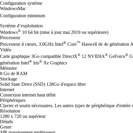
Configuration système
Windows
Mac
Configuration minimum
Système d’exploitation
®
Windows
10 64 bit (mise à jour mai 2019 ou supérieure)
Processeur
®
™
Processeur 4 cœurs, 3.0GHz Intel
Core
Haswell de 4e génération
Vidéo
®
®
®
Carte graphique 3Go compatible DirectX
12 NVIDIA
GeForce
G
®
®
génération Intel
Iris
Xe Graphics
Mémoire
8 Go de RAM
Stockage
Solid State Drive (SSD) 128Go d'espace libre
Internet
Connexion internet haut débit
Périphériques
Clavier et souris nécessaires. Les autres types de périphérique d'entrée 
Résolution
1280 x 720 ou supérieur
Détails
Genre
JdR massivement multijoueur