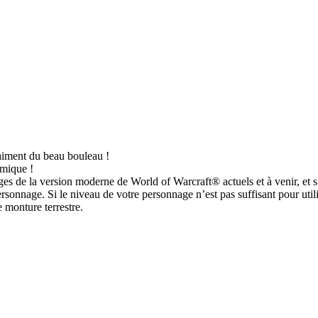
raiment du beau bouleau !
amique !
ges de la version moderne de World of Warcraft® actuels et à venir, et 
onnage. Si le niveau de votre personnage n’est pas suffisant pour util
e monture terrestre.