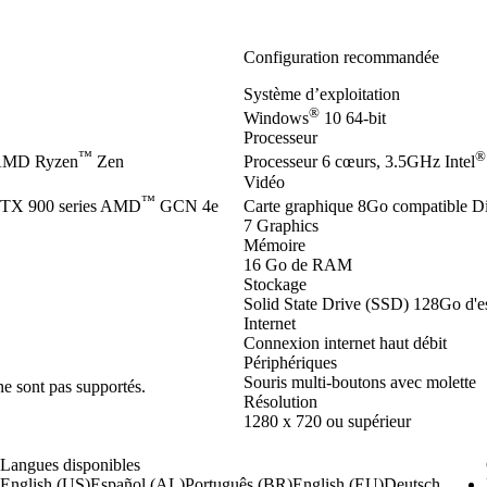
Configuration recommandée
Système d’exploitation
®
Windows
10 64-bit
Processeur
™
®
 AMD Ryzen
Zen
Processeur 6 cœurs, 3.5GHz Intel
Vidéo
™
TX 900 series AMD
GCN 4e
Carte graphique 8Go compatible D
7 Graphics
Mémoire
16 Go de RAM
Stockage
Solid State Drive (SSD) 128Go d'es
Internet
Connexion internet haut débit
Périphériques
Souris multi-boutons avec molette
ne sont pas supportés.
Résolution
1280 x 720 ou supérieur
Langues disponibles
English (US)
Español (AL)
Português (BR)
English (EU)
Deutsch