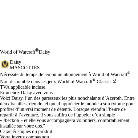
®
World of Warcraft
Daisy
Daisy
MASCOTTES
Prix
Available actions
®
Nécessite du temps de jeu ou un abonnement à World of Warcraft
®
Non disponible dans les jeux World of Warcraft
Classic.
TVA applicable incluse.
Emmenez Daisy avec vous
Voici Daisy, l’un des paresseux les plus nonchalants d’Azeroth. Entre
deux batailles, rien de tel que d’apprécier le monde à son rythme pour
profiter d’un vrai moment de détente. Lorsque viendra l’heure de
repartir à l’aventure, il vous suffira de l’appeler d’un simple
« /beckon » et elle vous accompagnera volontiers, confortablement
installée sur votre dos."
Caractéristiques du produit
Votre joyeux compagnon