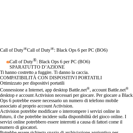
®
®
Call of Duty
Call of Duty
: Black Ops 6 per PC (BO6)
®
Call of Duty
: Black Ops 6 per PC (BO6)
SPARATUTTO D’AZIONE
Product Notification
Ti hanno costretto a fuggire. Ti danno la caccia.
Prezzo
Available actions
COMPATIBILITÀ CON DISPOSITIVI PORTATILI
Ottimizzato per dispositivi portatili
®
®
Connessione a Internet, app desktop Battle.net
, account Battle.net
desktop e account Activision necessari per giocare. Per giocare a Black
Ops 6 potrebbe essere necessario un numero di telefono mobile
associato al proprio account Activision.
Activision potrebbe modificare o interrompere i servizi online in
futuro, il che potrebbe incidere sulla disponibilità del gioco online. I
servizi online potrebbero essere interrotti a causa di fattori come il
numero di giocatori.
Potrebbe essere richiesto spazio di archiviazione aggiuntivo per