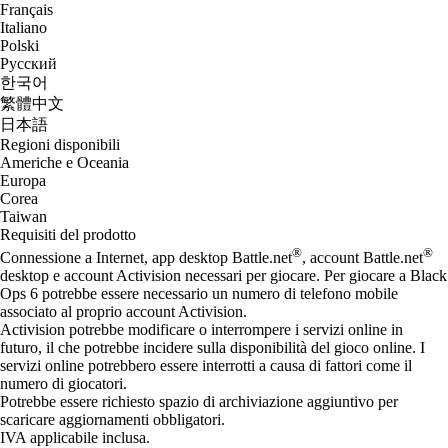
Français
Italiano
Polski
Русский
한국어
繁體中文
日本語
Regioni disponibili
Americhe e Oceania
Europa
Corea
Taiwan
Requisiti del prodotto
®
®
Connessione a Internet, app desktop Battle.net
, account Battle.net
desktop e account Activision necessari per giocare. Per giocare a Black
Ops 6 potrebbe essere necessario un numero di telefono mobile
associato al proprio account Activision.
Activision potrebbe modificare o interrompere i servizi online in
futuro, il che potrebbe incidere sulla disponibilità del gioco online. I
servizi online potrebbero essere interrotti a causa di fattori come il
numero di giocatori.
Potrebbe essere richiesto spazio di archiviazione aggiuntivo per
scaricare aggiornamenti obbligatori.
IVA applicabile inclusa.