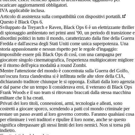
scaricare aggiornamenti obbligatori.
IVA applicabile inclusa.
Articolo di assistenza sulla compatibilità con dispositivi portatili.
Questo è Black Ops 6.
Sviluppato da Treyarch e Raven, Black Ops 6 è un elettrizzante thriller
di spionaggio ambientato nei primi anni '90, un periodo di transizione e
disordini politici in tutto il mondo, caratterizzato dalla fine della Guerra
Fredda e dall'ascesa degli Stati Uniti come unica superpotenza. Una
storia appassionante e nessun rispetto per le regole d'ingaggio:
impossibile essere più Black Ops di così, con una campagna per
giocatore singolo cinematografica, l'esperienza multigiocatore migliore
e il ritorno dell'epica modalità a round Zombi.
Mentre l'attenzione del mondo è concentrata sulla Guerra del Golfo,
un'oscura forza clandestina si è infiltrata nelle alte sfere della CIA,
dichiarando traditore chiunque le si opponga. Esiliati dalla loro agenzia
e dal paese che un tempo li considerava eroi, il veterano di Black Ops
Frank Woods e il suo team si ritrovano braccati dalla stessa macchina
militare che li ha creati.
Privati dei loro titoli, connessioni, armi, tecnologia e alleati, sono
costretti a giocare sporco, scendendo a patti col mondo criminale per
restare un passo avanti al loro governo corrotto. Faranno qualsiasi cosa
per eliminare i veri traditori e ripulire il loro nome, anche se questo
significa oltrepassare gli stessi limiti dei loro nemici. Non si torna più
indietro.