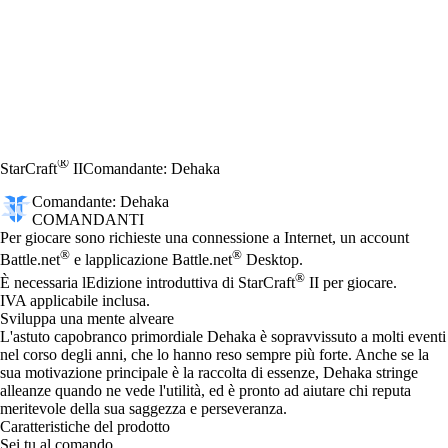
®
StarCraft
II
Comandante: Dehaka
Comandante: Dehaka
COMANDANTI
Prezzo
Available actions
Per giocare sono richieste una connessione a Internet, un account
®
®
Battle.net
e lapplicazione Battle.net
Desktop.
®
È necessaria lEdizione introduttiva di StarCraft
II per giocare.
IVA applicabile inclusa.
Sviluppa una mente alveare
L'astuto capobranco primordiale Dehaka è sopravvissuto a molti eventi
nel corso degli anni, che lo hanno reso sempre più forte. Anche se la
sua motivazione principale è la raccolta di essenze, Dehaka stringe
alleanze quando ne vede l'utilità, ed è pronto ad aiutare chi reputa
meritevole della sua saggezza e perseveranza.
Caratteristiche del prodotto
Sei tu al comando