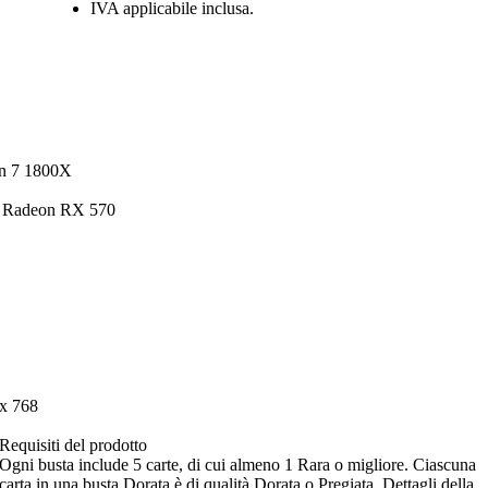
IVA applicabile inclusa.
en 7 1800X
 Radeon RX 570
x 768
Requisiti del prodotto
Ogni busta include 5 carte, di cui almeno 1 Rara o migliore. Ciascuna
carta in una busta Dorata è di qualità Dorata o Pregiata. Dettagli della