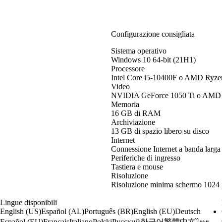
Configurazione consigliata
Sistema operativo
Windows 10 64-bit (21H1)
Processore
Intel Core i5-10400F o AMD Ryz
Video
NVIDIA GeForce 1050 Ti o AMD
Memoria
16 GB di RAM
Archiviazione
13 GB di spazio libero su disco
Internet
Connessione Internet a banda larga
Periferiche di ingresso
Tastiera e mouse
Risoluzione
Risoluzione minima schermo 1024 
Lingue disponibili
English (US)
Español (AL)
Português (BR)
English (EU)
Deutsch
한국어
繁體中文
Español (EU)
Français
Italiano
Polski
Русский